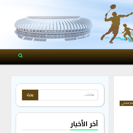
م محلي
آخر الأخبار