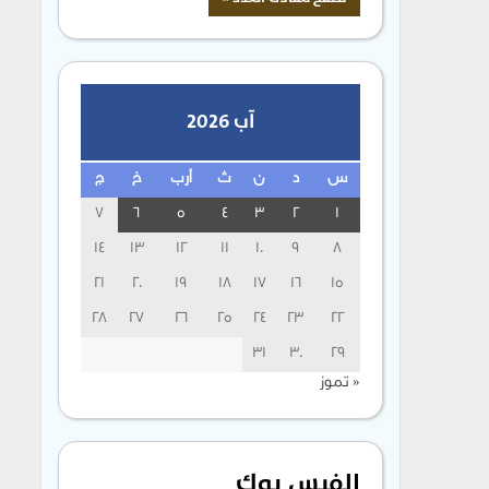
آب 2026
س
د
ن
ث
أرب
خ
ج
7
6
5
4
3
2
1
14
13
12
11
10
9
8
21
20
19
18
17
16
15
28
27
26
25
24
23
22
31
30
29
« تموز
الفيس بوك