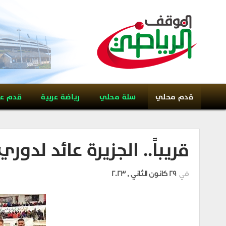
قدم محلي
سلة محلي
رياضة عربية
قدم ع
قريباً.. الجزيرة عائد لدور
في
29 كانون الثاني , 2023