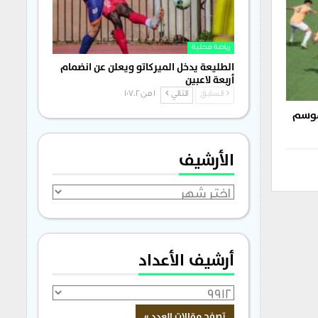
رياضة محلية
الطليعة يدخل الميركاتو ويعلن عن انضمام
أربعة لاعبين
السابق
التالي
1 من 1٬702
لموسم
الأرشيف
الأرشيف
أرشيف الأعداد