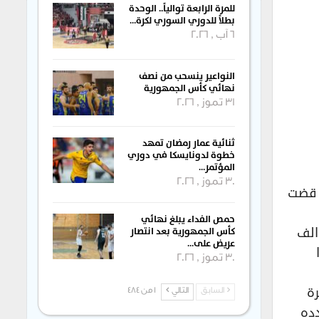
للمرة الرابعة توالياً.. الوحدة
بطلاً للدوري السوري لكرة…
6 آب , 2026
النواعير ينسحب من نصف
نهائي كأس الجمهورية
31 تموز , 2026
ثنائية عمار رمضان تمهد
خطوة لدونايسكا في دوري
المؤتمر…
30 تموز , 2026
ي قضت
حمص الفداء يبلغ نهائي
 الرياضي ” بأن نادي الجزيرة أرسل قبل قليل مبلغا وقدره ( ٥٠٠ ) الف
كأس الجمهورية بعد انتصار
عريض على…
30 تموز , 2026
رة
السابق
التالي
1 من 484
دده