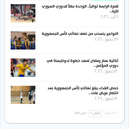
للمرة الرابعة توالياً.. الوحدة بطلاً للدوري السوري
لكرة…
6 آب , 2026
النواعير ينسحب من نصف نهائي كأس الجمهورية
31 تموز , 2026
ثنائية عمار رمضان تمهد خطوة لدونايسكا في
دوري المؤتمر…
30 تموز , 2026
حمص الفداء يبلغ نهائي كأس الجمهورية بعد
انتصار عريض على…
30 تموز , 2026
السابق
التالي
1 من 484