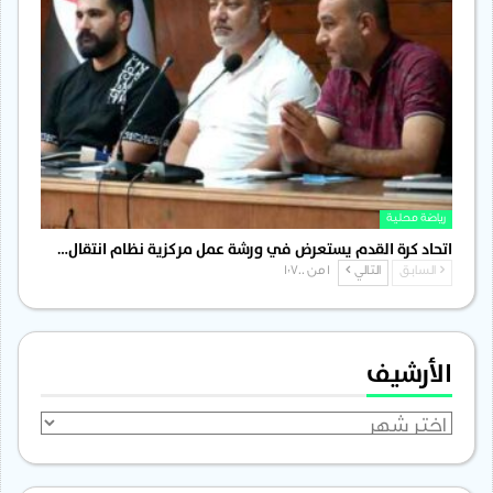
رياضة محلية
اتحاد كرة القدم يستعرض في ورشة عمل مركزية نظام انتقال…
السابق
التالي
1 من 1٬700
الأرشيف
الأرشيف