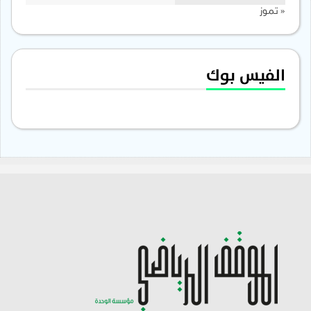
« تموز
الفيس بوك