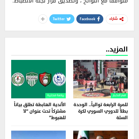
متوافقاً مع اللوائح ، وتصديق قرار لجنة الانضباط.
Twitter
Facebook
شارك
المزيد..
اهم الاخبار
رياضة محلية
للمرة الرابعة توالياً.. الوحدة
الأندية الهابطة تطلق بياناً
بطلاً للدوري السوري لكرة
مشتركاً تحت عنوان “لا
السلة
للهبوط”