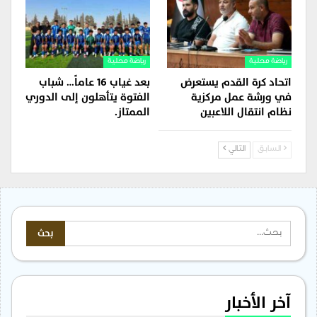
رياضة محلية
رياضة محلية
اتحاد كرة القدم يستعرض
بعد غياب 16 عاماً… شباب
في ورشة عمل مركزية
الفتوة يتأهلون إلى الدوري
نظام انتقال اللاعبين
الممتاز.
السابق
التالي
آخر الأخبار