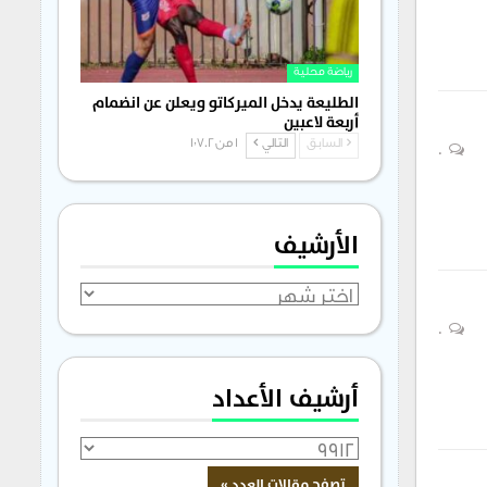
رياضة محلية
الطليعة يدخل الميركاتو ويعلن عن انضمام
أربعة لاعبين
السابق
التالي
1 من 1٬702
0
الأرشيف
الأرشيف
0
أرشيف الأعداد