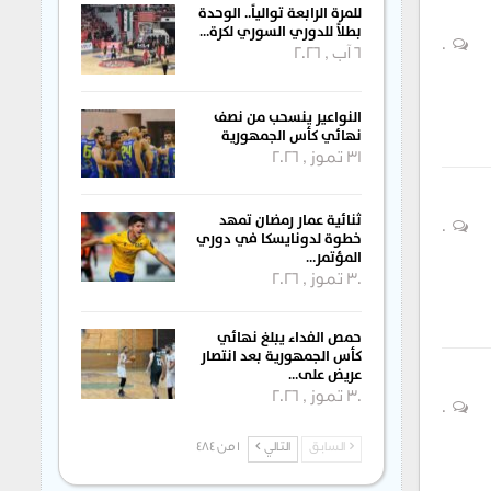
للمرة الرابعة توالياً.. الوحدة
بطلاً للدوري السوري لكرة…
0
6 آب , 2026
النواعير ينسحب من نصف
نهائي كأس الجمهورية
31 تموز , 2026
ثنائية عمار رمضان تمهد
0
خطوة لدونايسكا في دوري
المؤتمر…
30 تموز , 2026
حمص الفداء يبلغ نهائي
كأس الجمهورية بعد انتصار
عريض على…
30 تموز , 2026
0
السابق
التالي
1 من 484