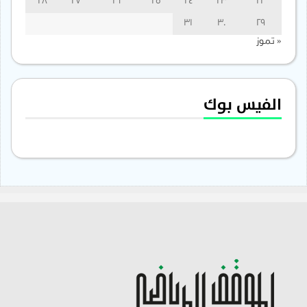
28
27
26
25
24
23
22
31
30
29
« تموز
الفيس بوك