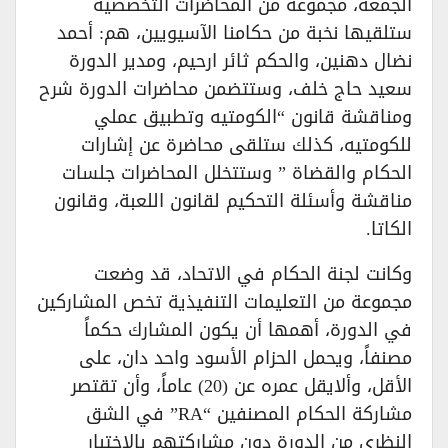
الجمعة، مجموعة من المحاضرات التخصصية
ستلقيها نخبة من حكامنا الآسيويين، هم: أحمد
نضال دهنين، والحكم ثائر ارحيم، ومدير الدورة
سعيد حاج خلف، وستتضمن محاضرات الدورة شرح
ومناقشة قانون “الكومتيه وتطبيق عملي
للكومتيه، كذلك ستلقى محاضرة عن إشارات
الحكام والقضاة ” وستتخلل المحاضرات جلسات
مناقشة وأسئلة التحكيم لقانون اللعبة، وقانون
الكاتا.
وكانت لجنة الحكام في الاتحاد، قد وضعت
مجموعة من التعليمات التنفيذية تخص المشاركين
في الدورة، أهمها أن يكون المشارك حكماً
مصنفاً، ويحمل الحزام الأسود واحد دان، على
الأقل، وألايقل عمره عن (20) عاماً، وأن تقتصر
مشاركة الحكام المصنفين “RA” في الشق
النظري من الدورة دون مشاركتهم بالاختبار