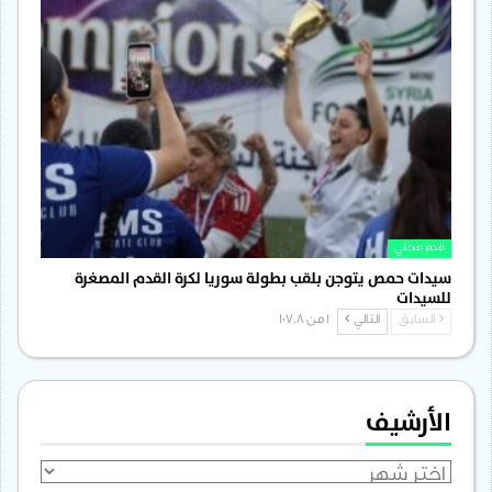
قدم محلي
سيدات حمص يتوجن بلقب بطولة سوريا لكرة القدم المصغرة
للسيدات
السابق
التالي
1 من 1٬708
الأرشيف
الأرشيف