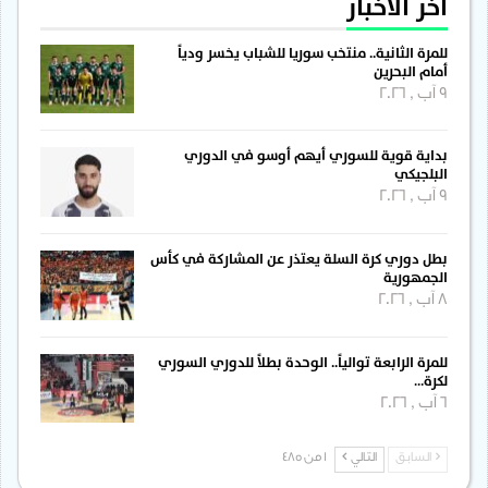
آخر الأخبار
للمرة الثانية.. منتخب سوريا للشباب يخسر ودياً
أمام البحرين
9 آب , 2026
بداية قوية للسوري أيهم أوسو في الدوري
البلجيكي
9 آب , 2026
بطل دوري كرة السلة يعتذر عن المشاركة في كأس
الجمهورية
8 آب , 2026
للمرة الرابعة توالياً.. الوحدة بطلاً للدوري السوري
لكرة…
6 آب , 2026
السابق
التالي
1 من 485