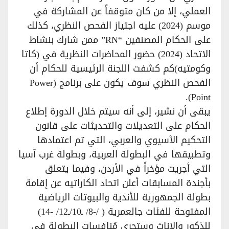
العملي، إلا من كان متوقفاً عن المشاركة في
موسم (2024) عليه اجتياز الفحص النظري، كذلك
على الحكام المصنفين “RN” ممن شارك بنشاط
الاتحاد (2024) حضور المحاضرات النظرية في (كاتا
وكومتيه)كم كشفت اللجنة الرئيسية للحكام أن
الفحص النظري سوف يكون على برنامج (Power
Point).
يبقى أن نشير، إلى أنه سيتم خلال الدورة إطلاع
الحكام على التعديلات والتحديثات على قانون
التحكيم الآسيوي والعربي، التي تم اعتمادها
وتطبيقها في البطولة العربية، وبطولة غرب آسيا
التي أجريت مؤخراً في الأردن، وفيما يتعلق
بأجندة المسابقات أعلن اتحاد الكاراتيه عن إقامة
بطولة الجمهورية للأندية والبيوتات الرياضية
المفتوحة للفئات جالعمرية ( /-8/ ـ10/ـ12/ -14)
للذكور والإناث وستجري مُنافسات البطولة في