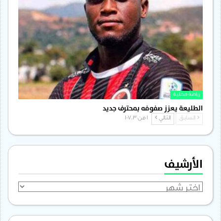
رياضة محلية
الطليعة يعزز صفوفه بمحترف جديد
السابق
التالي
1 من 1٬703
الأرشيف
الأرشيف