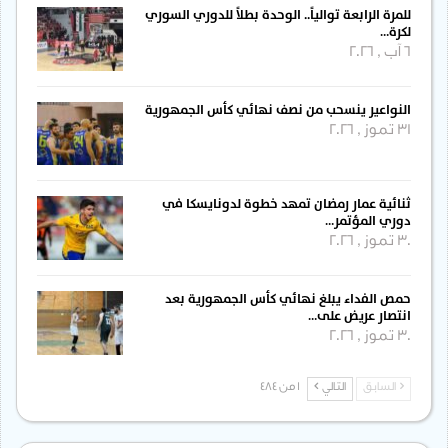
للمرة الرابعة توالياً.. الوحدة بطلاً للدوري السوري
لكرة…
6 آب , 2026
النواعير ينسحب من نصف نهائي كأس الجمهورية
31 تموز , 2026
ثنائية عمار رمضان تمهد خطوة لدونايسكا في
دوري المؤتمر…
30 تموز , 2026
حمص الفداء يبلغ نهائي كأس الجمهورية بعد
انتصار عريض على…
30 تموز , 2026
السابق
التالي
1 من 484