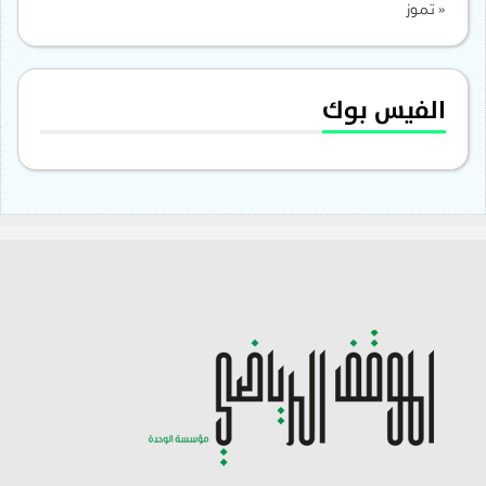
« تموز
الفيس بوك