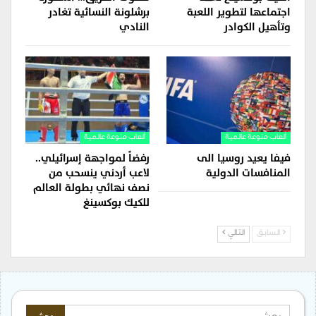
اجتماعها لتطوير اللعبة
برشلونة النسائية تغادر
وتأهيل الكوادر
النادي
ألعاب منوعة عالمية
ألعاب منوعة عالمية
فيفا يعيد روسيا الى
رفضاً لمواجهة إسرائيلي..
المنافسات الدولية
لاعب أردني ينسحب من
نصف نهائي بطولة العالم
للكيك بوكسينغ
السابق
التالي