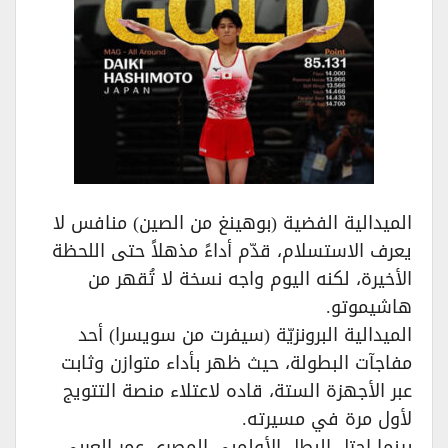
الميدالية الفضية (بوهينغ من الصين) منافس لا
يعرف الاستسلام، قدّم أداءً مذهلاً حتى اللحظة
الأخيرة، لكنه اليوم واجه نسخة لا تُقهر من
هاشيموتو.
الميدالية البرونزيّة (سيفرت من سويسرا) أحد
مفاجآت البطولة، حيث ظهر بأداء متوازن وثابت
عبر الأجهزة الستة، قاده لاعتلاء منصة التتويج
لأول مرة في مسيرته.
بينما احتل البطل الأولمبي المصري عمر العربي