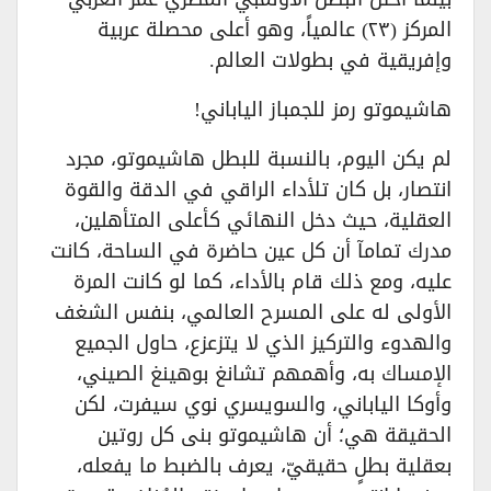
المركز (٢٣) عالمياً، وهو أعلى محصلة عربية
وإفريقية في بطولات العالم.
هاشيموتو رمز للجمباز الياباني!
لم يكن اليوم، بالنسبة للبطل هاشيموتو، مجرد
انتصار، بل كان تلأداء الراقي في الدقة والقوة
العقلية، حيث دخل النهائي كأعلى المتأهلين،
مدرك تمامآ أن كل عين حاضرة في الساحة، كانت
عليه، ومع ذلك قام بالأداء، كما لو كانت المرة
الأولى له على المسرح العالمي، بنفس الشغف
والهدوء والتركيز الذي لا يتزعزع، حاول الجميع
الإمساك به، وأهمهم تشانغ بوهينغ الصيني،
وأوكا الياباني، والسويسري نوي سيفرت، لكن
الحقيقة هي؛ أن هاشيموتو بنى كل روتين
بعقلية بطلٍ حقيقيّ، يعرف بالضبط ما يفعله،