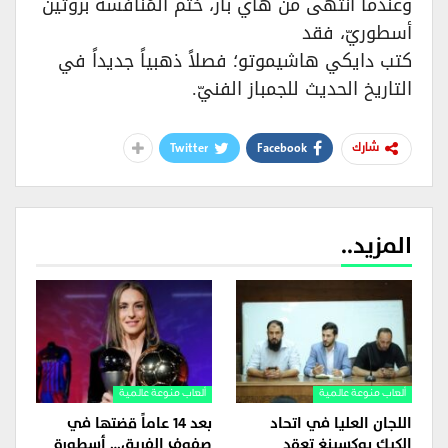
وعندما انتهى من هاي بار، ختم المُنافسة بروتين
أسطوريّ، فقد
كتب دايكي هاشيموتو؛ فصلاً ذهبياً جديداً في
التاريخ الحديث للجمباز الفنيّ.
Twitter
Facebook
شارك
المزيد..
ألعاب منوعة عالمية
ألعاب منوعة عالمية
اللجان العليا في اتحاد
بعد 14 عاماً قضتها في
الكيك بوكسينغ تعقد
صفوف الفريق… أسطورة