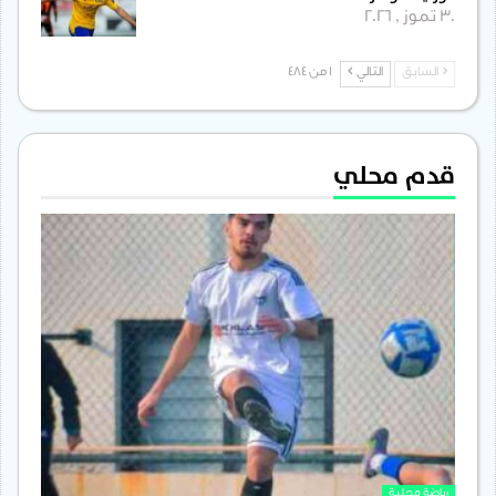
30 تموز , 2026
السابق
التالي
1 من 484
قدم محلي
رياضة محلية