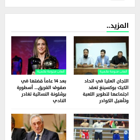
المزيد..
ألعاب منوعة عالمية
ألعاب منوعة عالمية
اللجان العليا في اتحاد
بعد 14 عاماً قضتها في
الكيك بوكسينغ تعقد
صفوف الفريق… أسطورة
اجتماعها لتطوير اللعبة
برشلونة النسائية تغادر
وتأهيل الكوادر
النادي