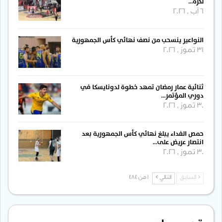
لكرة…
6 آب , 2026
النواعير ينسحب من نصف نهائي كأس الجمهورية
31 تموز , 2026
ثنائية عمار رمضان تمهد خطوة لدونايسكا في
دوري المؤتمر…
30 تموز , 2026
حمص الفداء يبلغ نهائي كأس الجمهورية بعد
انتصار عريض على…
30 تموز , 2026
السابق
التالي
1 من 484