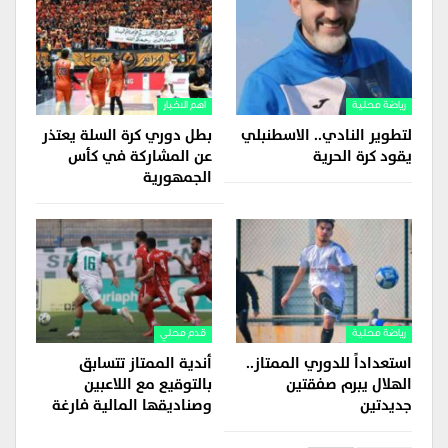
رياضة محلية
اهم الاخبار
لتطوير النادي.. الاسطنبلي
بطل دوري كرة السلة يعتذر
يقود كرة الحرية
عن المشاركة في كأس
الجمهورية
رياضة محلية
قدم محلي
استعداداً للدوري الممتاز..
أندية الممتاز تتسابق
الهلال يبرم صفقتين
بالتوقيع مع اللاعبين
جديدتين
وصناديقها المالية فارغة