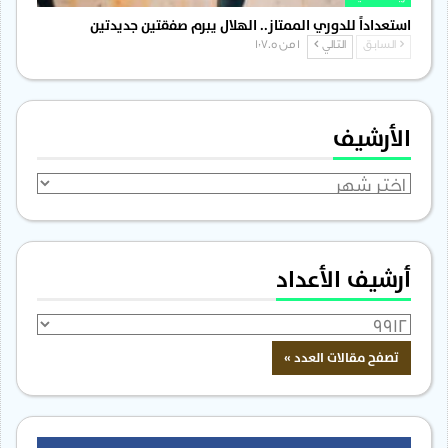
استعداداً للدوري الممتاز.. الهلال يبرم صفقتين جديدتين
السابق
التالي
1 من 1٬705
الأرشيف
الأرشيف
أرشيف الأعداد