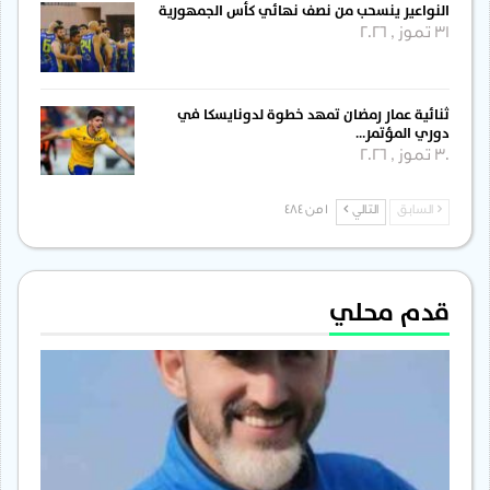
النواعير ينسحب من نصف نهائي كأس الجمهورية
31 تموز , 2026
ثنائية عمار رمضان تمهد خطوة لدونايسكا في
دوري المؤتمر…
30 تموز , 2026
السابق
التالي
1 من 484
قدم محلي