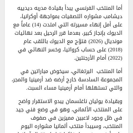
أما المنتخب الفرنسي يبدأ بقيادة مدربه ديدييه
ديشامب مشواره التصفيات بمواجهة أوكرانيا،
على أمل إنهاء مسيرته التي امتدت (14) عاماً مع
الديوك بإنجاز كبير، بعدما قرر الرحيل بعد نهائيات
مونديال (2026) فتوّج مع الديوك باللقب عام
(2018) على حساب كرواتيا، وخسر النهائي في
(2022) أمام الأرجنتين.
أما المنتخب البرتغالي، سيخوض مباراتين في
المجموعة السادسة خارج أرضه ضد أرمينيا والمجر،
والتي تستهلها أمام أرمينيا مساء السبت.
وبقيادة يوليان ناغلسمان يبدو الاستقرار واضح
على المنتخب الألماني، وهو في وضع فني جيد
في ظل وجود لاعبين مميزين في صفوف
المنتخب، وسيبدأ منتخب ألمانيا مشواره اليوم