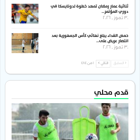
ثنائية عمار رمضان تمهد خطوة لدونايسكا في
دوري المؤتمر…
30 تموز , 2026
حمص الفداء يبلغ نهائي كأس الجمهورية بعد
انتصار عريض على…
30 تموز , 2026
السابق
التالي
1 من 484
قدم محلي