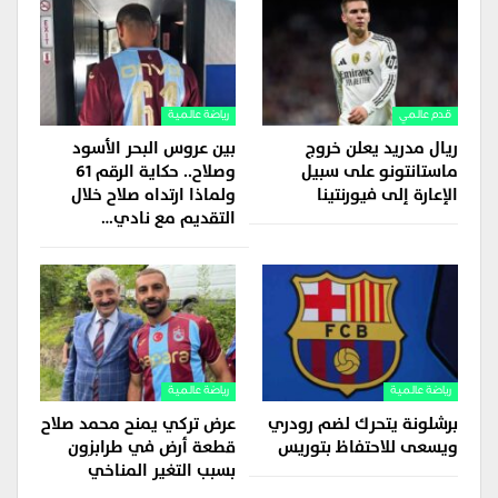
قدم عالمي
رياضة عالمية
ريال مدريد يعلن خروج
بين عروس البحر الأسود
ماستانتونو على سبيل
وصلاح.. حكاية الرقم 61
الإعارة إلى فيورنتينا
ولماذا ارتداه صلاح خلال
التقديم مع نادي…
رياضة عالمية
رياضة عالمية
برشلونة يتحرك لضم رودري
عرض تركي يمنح محمد صلاح
ويسعى للاحتفاظ بتوريس
قطعة أرض في طرابزون
بسبب التغير المناخي