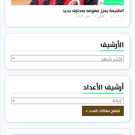
رياضة محلية
الطليعة يعزز صفوفه بمحترف جديد
السابق
التالي
1 من 1٬703
الأرشيف
الأرشيف
أرشيف الأعداد