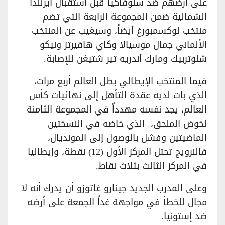
على أرضهم ضد سلوفاكيا قبل استقبال آيرلندا
الشمالية ضمن المجموعة الرابعة التي تضم
منتخب لوكسمبورغ أيضاً، وسيغيب عن المنتخب
الألماني جمال موسيالا وكاي هافيرتز ونيكو
شلوتربيك ومارك أندريه تير شتيغن للإصابة.
فيما المنتخب الإيطالي بطل العالم أربع مرات،
الذي بات لديه عقدة التأهل إلى نهائيات كأس
العالم، يجد نفسه مهدداً في المجموعة الثامنة
لخوض الملحق، الذي خاضه في النسختين
الماضيتين وفشل بالوصول إلى المونديال،
فالنرويج تحتل المركز الأول (12) نقطة، وإيطاليا
في المركز الثالث بثلاث نقاط.
وعلى المدرب الجديد جينارو غاتوزو أن يدرك أنه لا
مجال للخطأ في مواجهة غداً الجمعة على أرضه
ضد إستونيا.