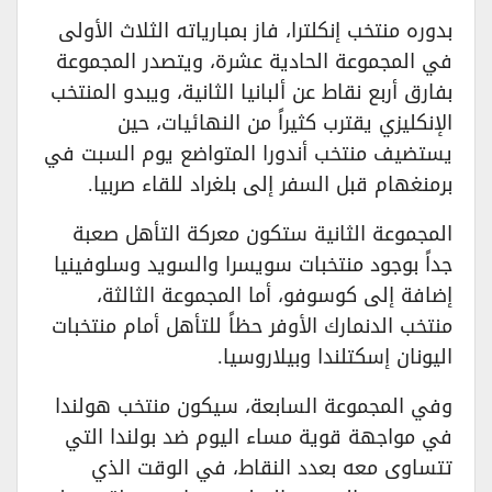
بدوره منتخب إنكلترا، فاز بمبارياته الثلاث الأولى
في المجموعة الحادية عشرة، ويتصدر المجموعة
بفارق أربع نقاط عن ألبانيا الثانية، ويبدو المنتخب
الإنكليزي يقترب كثيراً من النهائيات، حين
يستضيف منتخب أندورا المتواضع يوم السبت في
برمنغهام قبل السفر إلى بلغراد للقاء صربيا.
المجموعة الثانية ستكون معركة التأهل صعبة
جداً بوجود منتخبات سويسرا والسويد وسلوفينيا
إضافة إلى كوسوفو، أما المجموعة الثالثة،
منتخب الدنمارك الأوفر حظاً للتأهل أمام منتخبات
اليونان إسكتلندا وبيلاروسيا.
وفي المجموعة السابعة، سيكون منتخب هولندا
في مواجهة قوية مساء اليوم ضد بولندا التي
تتساوى معه بعدد النقاط، في الوقت الذي