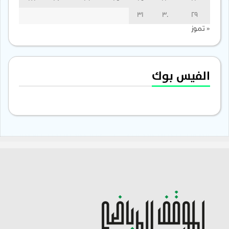
31
30
29
« تموز
الفيس بوك