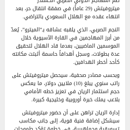
ضم المهاجم الدولي الصربي ألكسندر
ميتروفيتش (29 عاماً) في صفقة انتقال حر، بعد
انتهاء عقده مع الهلال السعودي بالتراضي.
النجم الصربي، الذي يلقبه عشاقه بـ”الميترو”، يُعدّ
من أبرز المهاجمين في القارة الآسيوية خلال
الموسمين الماضيين، بعدما قاد الهلال لتحقيق
عدة بطولات، وسجل أهدافاً حاسمة أثبتت مكانته
كأحد أخطر الهدافين.
وبحسب مصادر صحفية، سيحصل ميتروفيتش على
راتب سنوي يبلغ (10) ملايين دولار، ما يعكس
حجم استثمار الريان في تعزيز خطه الأمامي
بلاعب يملك خبرة أوروبية وخليجية كبيرة.
إدارة الريان تراهن على أن حضور ميتروفيتش
سيشكل إضافة فنية قوية، إلى جانب مكاسب
تسويقية وجماهيرية، في خطوة تؤكد طموحات