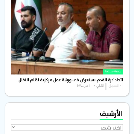
رياضة محلية
اتحاد كرة القدم يستعرض في ورشة عمل مركزية نظام انتقال…
السابق
التالي
1 من 1٬700
الأرشيف
الأرشيف