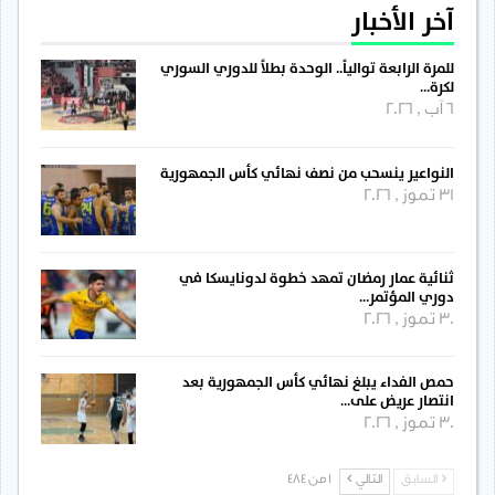
آخر الأخبار
للمرة الرابعة توالياً.. الوحدة بطلاً للدوري السوري
لكرة…
6 آب , 2026
النواعير ينسحب من نصف نهائي كأس الجمهورية
31 تموز , 2026
ثنائية عمار رمضان تمهد خطوة لدونايسكا في
دوري المؤتمر…
30 تموز , 2026
حمص الفداء يبلغ نهائي كأس الجمهورية بعد
انتصار عريض على…
30 تموز , 2026
السابق
التالي
1 من 484