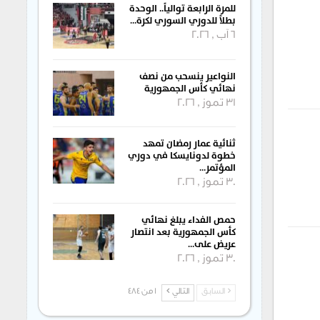
للمرة الرابعة توالياً.. الوحدة
بطلاً للدوري السوري لكرة…
6 آب , 2026
النواعير ينسحب من نصف
نهائي كأس الجمهورية
31 تموز , 2026
ثنائية عمار رمضان تمهد
خطوة لدونايسكا في دوري
المؤتمر…
30 تموز , 2026
حمص الفداء يبلغ نهائي
كأس الجمهورية بعد انتصار
عريض على…
30 تموز , 2026
السابق
التالي
1 من 484