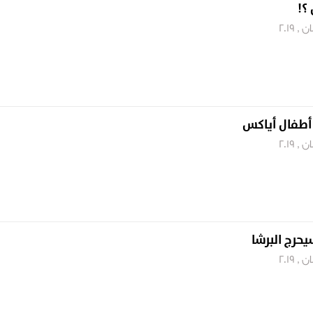
 ؟!
طفال أياكس
يحرج البرشا