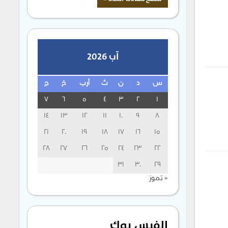
آب 2026
س
د
ن
ث
أرب
خ
ج
7
6
5
4
3
2
1
14
13
12
11
10
9
8
21
20
19
18
17
16
15
28
27
26
25
24
23
22
31
30
29
« تموز
الفيس بوك