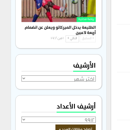
رياضة محلية
الطليعة يدخل الميركاتو ويعلن عن انضمام
أربعة لاعبين
السابق
التالي
1 من 1٬702
الأرشيف
الأرشيف
أرشيف الأعداد