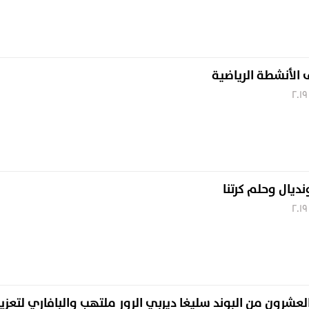
اف الأنشطة الرياضية
يال وحلم كرتنا
عشرون من البوند سليغا ديربي الرور ملتهب والبافاري لتعزيز