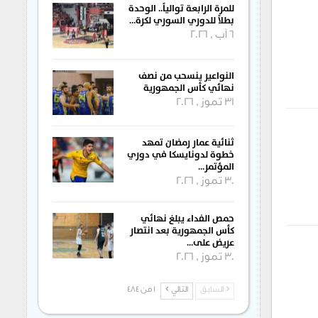
للمرة الرابعة توالياً.. الوحدة
بطلاً للدوري السوري لكرة…
6 آب , 2026
النواعير ينسحب من نصف
نهائي كأس الجمهورية
31 تموز , 2026
ثنائية عمار رمضان تمهد
خطوة لدونايسكا في دوري
المؤتمر…
30 تموز , 2026
حمص الفداء يبلغ نهائي
كأس الجمهورية بعد انتصار
عريض على…
30 تموز , 2026
السابق
التالي
1 من 484