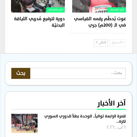
غير مصنف
غير مصنف
غوت يُحطّم رقمه القياسي
دورة لترفيع مُدربي اللياقة
في الـ (200م) جري
البدنيّة
السابق
التالي
آخر الأخبار
للمرة الرابعة توالياً.. الوحدة بطلاً للدوري السوري
لكرة…
6 آب , 2026