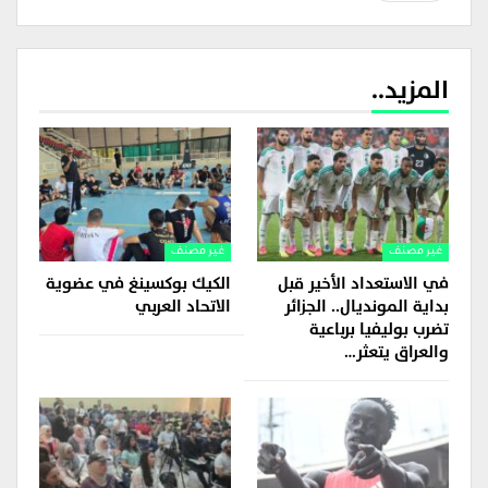
المزيد..
غير مصنف
غير مصنف
في الاستعداد الأخير قبل
الكيك بوكسينغ في عضوية
بداية المونديال.. الجزائر
الاتحاد العربي
تضرب بوليفيا برباعية
والعراق يتعثر…