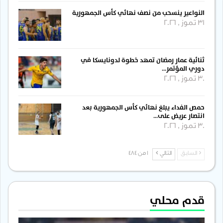
النواعير ينسحب من نصف نهائي كأس الجمهورية
31 تموز , 2026
ثنائية عمار رمضان تمهد خطوة لدونايسكا في
دوري المؤتمر…
30 تموز , 2026
حمص الفداء يبلغ نهائي كأس الجمهورية بعد
انتصار عريض على…
30 تموز , 2026
السابق
التالي
1 من 484
قدم محلي