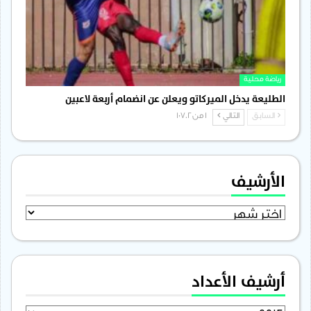
رياضة محلية
الطليعة يدخل الميركاتو ويعلن عن انضمام أربعة لاعبين
السابق
التالي
1 من 1٬702
الأرشيف
الأرشيف
أرشيف الأعداد