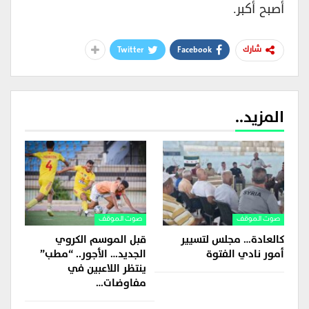
أصبح أكبر.
Twitter
Facebook
شارك
المزيد..
صوت الموقف
صوت الموقف
كالعادة… مجلس لتسيير
قبل الموسم الكروي
أمور نادي الفتوة
الجديد… الأجور.. “مطب”
ينتظر اللاعبين في
مفاوضات…