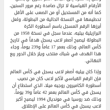
الأرقام القياسية لا تزال صامدة رغم مرور السنين،
كما أنه من المستحيل أو من الصعب على الأقل
تحطيمها في النسخة الحالية من البطولة، ولعل
أبرزها الرقم المسجل باسم أسطورة الكرة
البرازيلية بيليه، عندما سجل في نسخة 1958 من
البطولة ليصبح أصغر لاعب يسجل هدفاً في تاريخ
كأس العالم، وذلك بعمر 17 عاماً و239 يوماً، وجاء
هذا الهدف في شباك منتخب ويلز خلال الدور ربع
النهائي.
وإذا كان بيليه أصغر لاعب يسجل في كأس العالم
فإن الرقم القياسي لأكبر لاعب كان من نصيب
أسطورة الكاميرون روجيه ميلا، الذي استطاع أن
يسجل في كأس العالم بعمر 42 عاماً و39 يوماً،
وذلك ضد روسيا في مونديال 1994 ليصبح أكبر
لاعب يسجل في كأس العالم على الإطلاق.