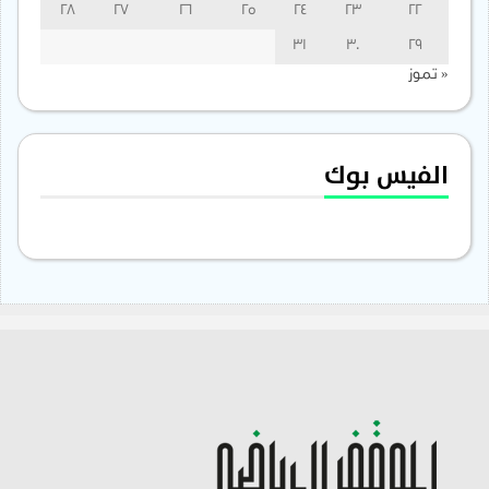
28
27
26
25
24
23
22
31
30
29
« تموز
الفيس بوك