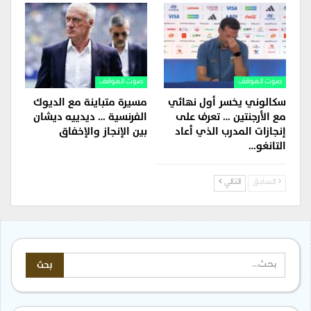
صوت الموقف
صوت الموقف
سكالوني يخسر أول نهائي
مسيرة متباينة مع الديوك
مع الأرجنتين … تعرف على
الفرنسية … ديدييه ديشان
إنجازات المدرب الذي أعاد
بين الإنجاز والإخفاق
التانغو…
السابق
التالي