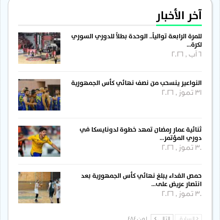
آخر الأخبار
للمرة الرابعة توالياً.. الوحدة بطلاً للدوري السوري
لكرة…
6 آب , 2026
النواعير ينسحب من نصف نهائي كأس الجمهورية
31 تموز , 2026
ثنائية عمار رمضان تمهد خطوة لدونايسكا في
دوري المؤتمر…
30 تموز , 2026
حمص الفداء يبلغ نهائي كأس الجمهورية بعد
انتصار عريض على…
30 تموز , 2026
السابق
التالي
1 من 484