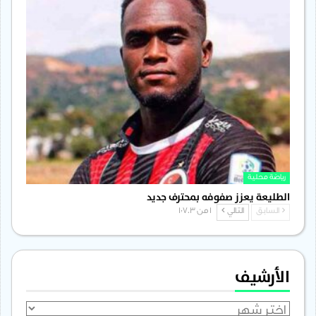
رياضة محلية
الطليعة يعزز صفوفه بمحترف جديد
السابق
التالي
1 من 1٬703
الأرشيف
الأرشيف