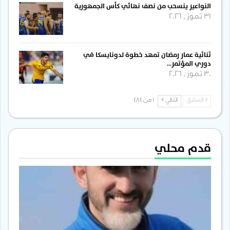
النواعير ينسحب من نصف نهائي كأس الجمهورية
31 تموز , 2026
ثنائية عمار رمضان تمهد خطوة لدونايسكا في
دوري المؤتمر…
30 تموز , 2026
السابق
التالي
1 من 484
قدم محلي