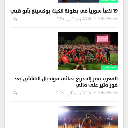
رياضة محلية
19 لاعباً سورياً في بطولة الكيك بوكسينغ بأبو ظبي
Najwa Ibrahim
19 تشرين ثاني , 2025
0
قدم عالمي
المغرب يعبر إلى ربع نهائي مونديال الناشئين بعد
فوز مثير على مالي
Najwa Ibrahim
18 تشرين ثاني , 2025
0