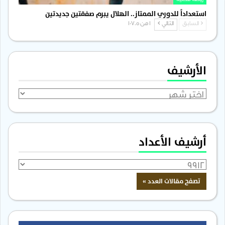
رياضة محلية
استعداداً للدوري الممتاز.. الهلال يبرم صفقتين جديدتين
السابق
التالي
1 من 1٬705
الأرشيف
الأرشيف
أرشيف الأعداد