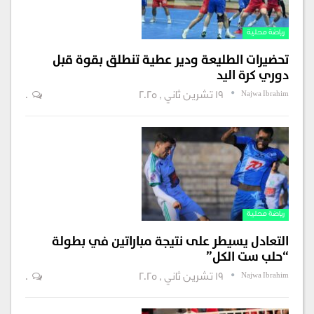
رياضة محلية
تحضيرات الطليعة ودير عطية تنطلق بقوة قبل
دوري كرة اليد
Najwa Ibrahim
19 تشرين ثاني , 2025
0
رياضة محلية
التعادل يسيطر على نتيجة مباراتين في بطولة
“حلب ست الكل”
Najwa Ibrahim
19 تشرين ثاني , 2025
0