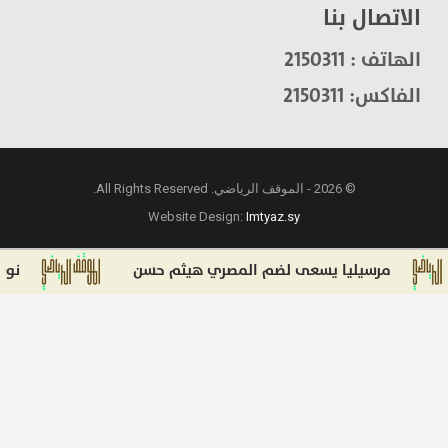
الاتصال بنا
الهاتف : 2150311
الفاكس: 2150311
© 2026 - الموقف الرياضي. All Rights Reserved.
Website Design:
Imtyaz.sy
مرسيليا يسعى لضم المصري هيثم حسن
نونيز يقترب