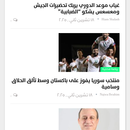
غياب موعد الدوري يربك تحضيرات الجيش
ومعسعس يشكو “الضبابية”
Hiam Shalash
18 تشرين ثاني , 2025
0
رياضة محلية
منتخب سوريا يفوز على باكستان وسط تألق الحلاق
وسامية
Najwa Ibrahim
18 تشرين ثاني , 2025
0