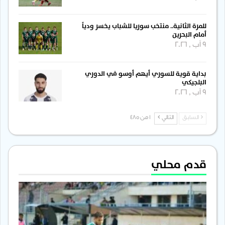
للمرة الثانية.. منتخب سوريا للشباب يخسر ودياً
أمام البحرين
9 آب , 2026
بداية قوية للسوري أيهم أوسو في الدوري
البلجيكي
9 آب , 2026
السابق
التالي
1 من 485
قدم محلي