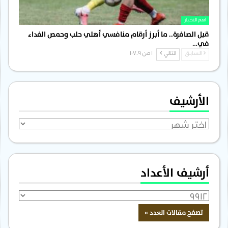
اهم الاخبار
قبل الصافرة.. ما أبرز أرقام منافسي أهلي حلب وحمص الفداء
في…
السابق
التالي
1 من 1٬709
الأرشيف
الأرشيف
أرشيف الأعداد