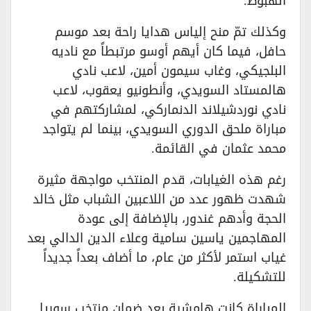
الهبوط.
وكذلك تمّ منح إلياس هدايا راحة بعد موسم
حافل، فيما كان أيهم أوسو مرتبطاً مع ناديه
البلجيكي، وغاب سيمون أمين، لاعب نادي
هالمستاد السويدي، وأنطونيو يعقوب، لاعب
نادي نوردشيلاند الدنماركي، لمشاركتهم في
مباراة ملحق الدوري السويدي، بينما لم يتواجد
محمد عثمان في القائمة.
رغم هذه الغيابات، قدم المنتخب مواجهة مثيرة
شهدت ظهور عدد من اللاعبين الشباب مثل خالد
الحجة وأدهم غندور، بالإضافة إلى عودة
المهاجمين ياسين سامية وعلاء الدين الدالي بعد
غياب استمر لأكثر من عام، ما أضاف بعداً جديداً
للتشكيلة.
المباراة كانت هامشية بعد ضمان منتخب سوريا