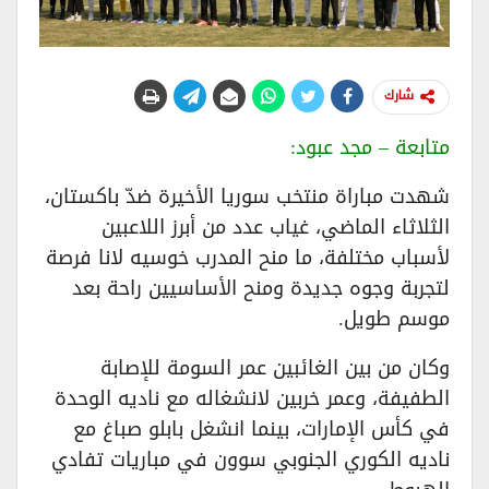
شارك
متابعة – مجد عبود:
شهدت مباراة منتخب سوريا الأخيرة ضدّ باكستان،
الثلاثاء الماضي، غياب عدد من أبرز اللاعبين
لأسباب مختلفة، ما منح المدرب خوسيه لانا فرصة
لتجربة وجوه جديدة ومنح الأساسيين راحة بعد
موسم طويل.
وكان من بين الغائبين عمر السومة للإصابة
الطفيفة، وعمر خربين لانشغاله مع ناديه الوحدة
في كأس الإمارات، بينما انشغل بابلو صباغ مع
ناديه الكوري الجنوبي سوون في مباريات تفادي