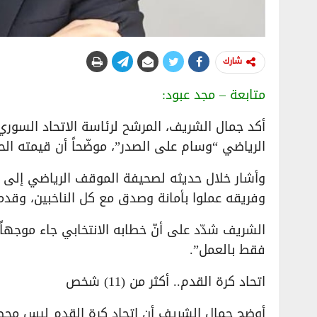
شارك
متابعة – مجد عبود:
أكد جمال الشريف، المرشح لرئاسة الاتحاد السوري 
الرياضي “وسام على الصدر”، موضّحاً أن قيمته الحقي
وأشار خلال حديثه لصحيفة الموقف الرياضي إلى أنّ
وفريقه عملوا بأمانة وصدق مع كل الناخبين، وقدموا
الشريف شدّد على أنّ خطابه الانتخابي جاء موجهاً لل
فقط بالعمل”.
اتحاد كرة القدم.. أكثر من (11) شخص
أوضح جمال الشريف أن اتحاد كرة القدم ليس محصو