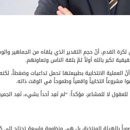
لكرة القدم، أنّ حجم التقدير الذي يلقاه من الجماهير وال
قية تكبر بالله أولاً ثمّ بثقة الناس وتعاونهم.
 العملية الانتخابية بطبيعتها تحمل تداعيات وضغطاً، لكنه
 مشروعاً انتخابياً واقعياً وطموحاً في الوقت ذاته.
عقول لا للمشاعر، مؤكداً: “لم نَعِد أحداً بشيء، نَعِد الجمي
راً بالهيئة المنتخبة، بل هي منظومة واسعة تحتاج إلى كو