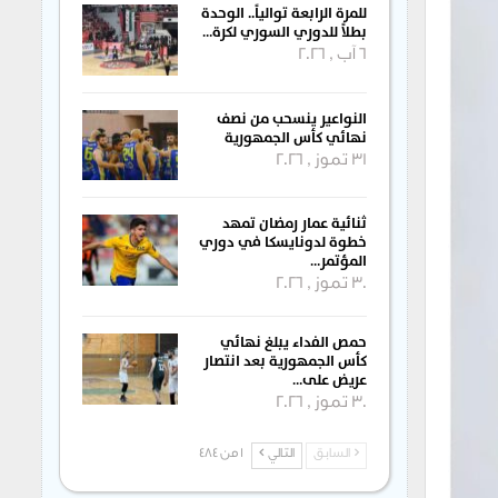
للمرة الرابعة توالياً.. الوحدة
بطلاً للدوري السوري لكرة…
6 آب , 2026
النواعير ينسحب من نصف
نهائي كأس الجمهورية
31 تموز , 2026
ثنائية عمار رمضان تمهد
خطوة لدونايسكا في دوري
المؤتمر…
30 تموز , 2026
حمص الفداء يبلغ نهائي
كأس الجمهورية بعد انتصار
عريض على…
30 تموز , 2026
السابق
التالي
1 من 484