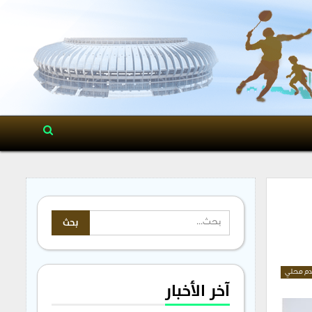
م محلي
آخر الأخبار