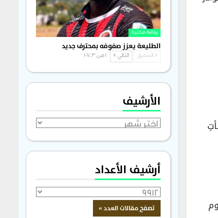
رياضة محلية
الطليعة يعزز صفوفه بمحترف جديد
السابق
التالي
1 من 1٬703
الأرشيف
تِ
الأرشيف
أرشيف الأعداد
وم