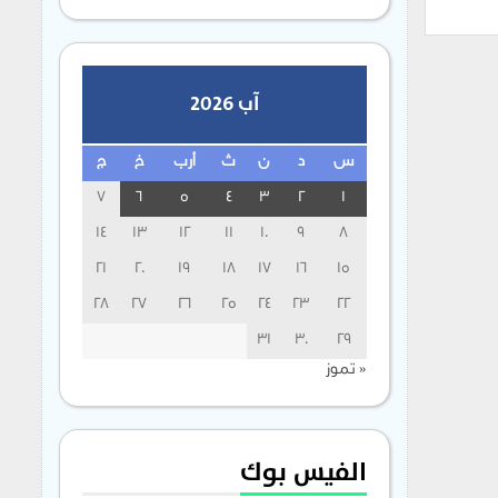
آب 2026
س
د
ن
ث
أرب
خ
ج
7
6
5
4
3
2
1
14
13
12
11
10
9
8
21
20
19
18
17
16
15
28
27
26
25
24
23
22
31
30
29
« تموز
الفيس بوك