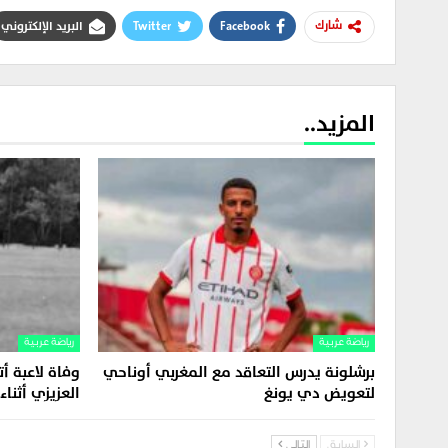
Facebook
Twitter
البريد الإلكتروني
شارك
المزيد..
رياضة عربية
رياضة عربية
برشلونة يدرس التعاقد مع المغربي أوناحي
وفاة لاعبة أ
لتعويض دي يونغ
العزيزي أثناء
السابق
التالي