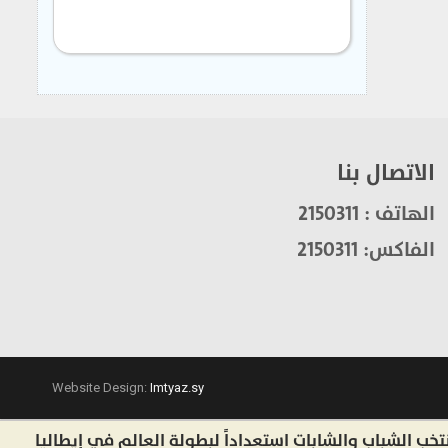
الاتصال بنا
الهاتف : 2150311
الفاكس: 2150311
Website Design:
Imtyaz.sy
لشباب والشابات استعداداً لبطولة العالم في إيطاليا