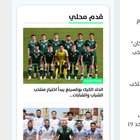
قدم محلي
م
ان”
تخب
نتخب
رياضة محلية
اتحاد الكيك بوكسينغ يبدأ اختيار منتخب
الشباب والشابات…
دف
سجله “بابي غاي” عند الدقيقة 94 بعد التمديد إلى الأشواط الإضافية، في مباراة دراماتيكية أقيمت أمس الأحد 19