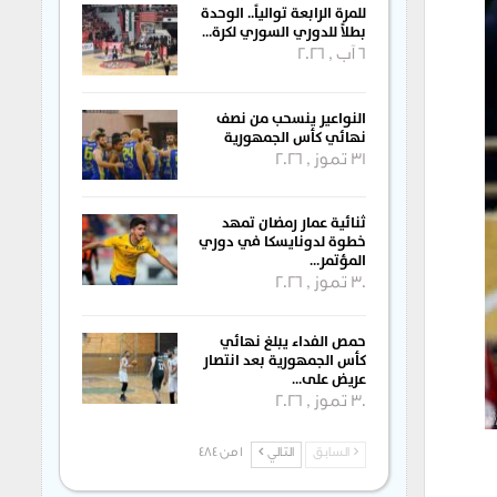
للمرة الرابعة توالياً.. الوحدة
بطلاً للدوري السوري لكرة…
6 آب , 2026
النواعير ينسحب من نصف
نهائي كأس الجمهورية
31 تموز , 2026
ثنائية عمار رمضان تمهد
خطوة لدونايسكا في دوري
المؤتمر…
30 تموز , 2026
حمص الفداء يبلغ نهائي
كأس الجمهورية بعد انتصار
عريض على…
30 تموز , 2026
السابق
التالي
1 من 484