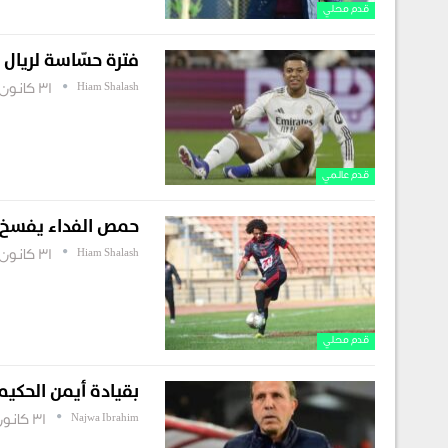
قدم محلي
فترة حسّاسة لريال 
Hiam Shalash
31 كانون أول , 2025
قدم عالمي
حمص الفداء يفسخ ع
Hiam Shalash
31 كانون أول , 2025
قدم محلي
بقيادة أيمن الحكيم
Najwa Ibrahim
31 كانون أول , 2025