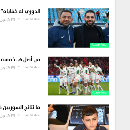
الدوري له خفاياه”
Hiam Shalash
31 كانون أول , 2025
رياضة محلية
من أصل 6.. خمسة منتخبات عربية تحجز مكانها في دور ثمن نهائي أمم إفريقيا
Hiam Shalash
31 كانون أول , 2025
رياضة عربية
ما نتائج السوريين
Hiam Shalash
31 كانون أول , 2025