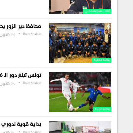
ألعاب منوعة محلي
محافظ دير الزور يحفز “الفتوة” ب
Hiam Shalash
31 كانون أول , 2025
رياضة محلية
تونس تبلغ دور الـ 16 في أمم إفريقيا
Hiam Shalash
30 كانون أول , 2025
رياضة عربية
بداية قوية لدوري 
Hiam Shalash