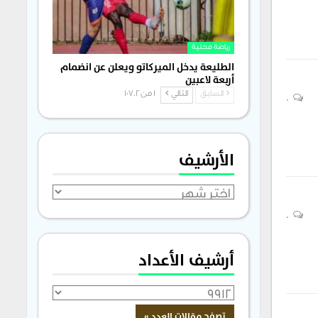
رياضة محلية
الطليعة يدخل الميركاتو ويعلن عن انضمام
أربعة لاعبين
السابق
التالي
1 من 1٬702
0
الأرشيف
الأرشيف
0
أرشيف الأعداد