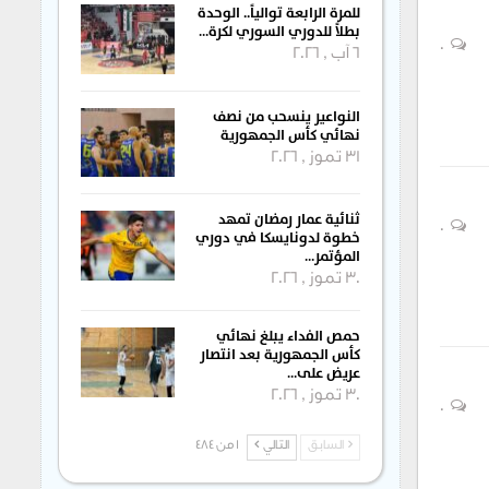
للمرة الرابعة توالياً.. الوحدة
بطلاً للدوري السوري لكرة…
0
6 آب , 2026
النواعير ينسحب من نصف
نهائي كأس الجمهورية
31 تموز , 2026
ثنائية عمار رمضان تمهد
0
خطوة لدونايسكا في دوري
المؤتمر…
30 تموز , 2026
حمص الفداء يبلغ نهائي
كأس الجمهورية بعد انتصار
عريض على…
30 تموز , 2026
0
السابق
التالي
1 من 484