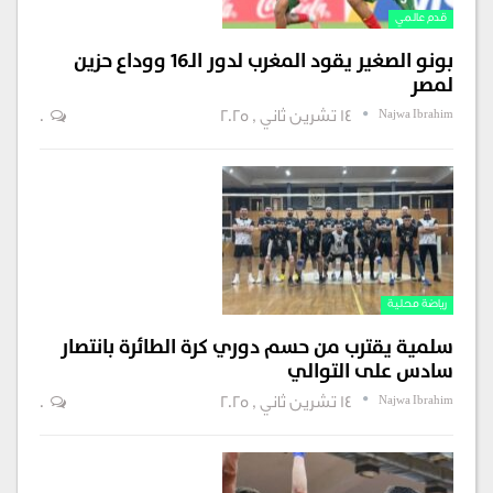
قدم عالمي
بونو الصغير يقود المغرب لدور الـ16 ووداع حزين
لمصر
Najwa Ibrahim
14 تشرين ثاني , 2025
0
رياضة محلية
سلمية يقترب من حسم دوري كرة الطائرة بانتصار
سادس على التوالي
Najwa Ibrahim
14 تشرين ثاني , 2025
0