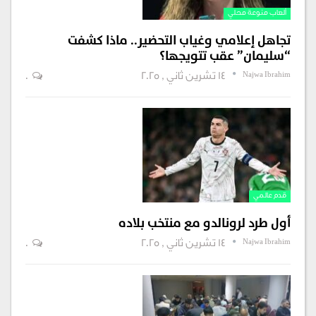
ألعاب منوعة محلي
تجاهل إعلامي وغياب التحضير.. ماذا كشفت
“سليمان” عقب تتويجها؟
Najwa Ibrahim
14 تشرين ثاني , 2025
0
قدم عالمي
أول طرد لرونالدو مع منتخب بلاده
Najwa Ibrahim
14 تشرين ثاني , 2025
0