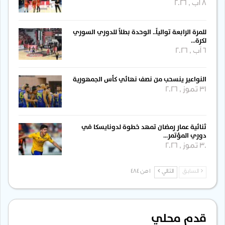
8 آب , 2026
للمرة الرابعة توالياً.. الوحدة بطلاً للدوري السوري
لكرة…
6 آب , 2026
النواعير ينسحب من نصف نهائي كأس الجمهورية
31 تموز , 2026
ثنائية عمار رمضان تمهد خطوة لدونايسكا في
دوري المؤتمر…
30 تموز , 2026
السابق
التالي
1 من 484
قدم محلي