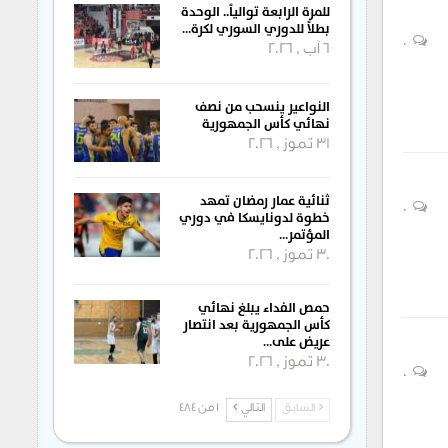
للمرة الرابعة توالياً.. الوحدة
بطلاً للدوري السوري لكرة…
0
6 آب , 2026
النواعير ينسحب من نصف
نهائي كأس الجمهورية
31 تموز , 2026
ثنائية عمار رمضان تمهد
0
خطوة لدونايسكا في دوري
المؤتمر…
30 تموز , 2026
حمص الفداء يبلغ نهائي
كأس الجمهورية بعد انتصار
عريض على…
30 تموز , 2026
0
السابق
التالي
1 من 484