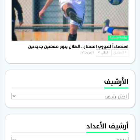
رياضة محلية
استعداداً للدوري الممتاز.. الهلال يبرم صفقتين جديدتين
السابق
التالي
1 من 1٬705
الأرشيف
الأرشيف
أرشيف الأعداد