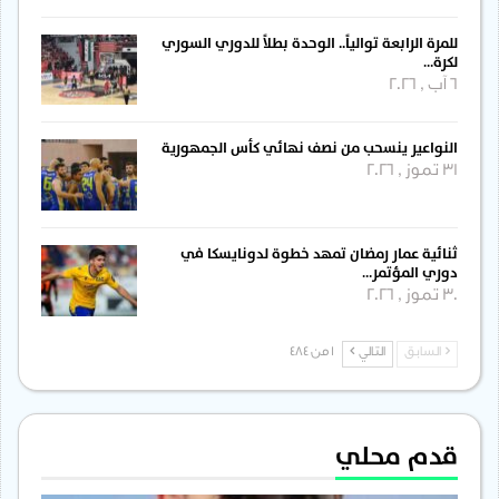
للمرة الرابعة توالياً.. الوحدة بطلاً للدوري السوري
لكرة…
6 آب , 2026
النواعير ينسحب من نصف نهائي كأس الجمهورية
31 تموز , 2026
ثنائية عمار رمضان تمهد خطوة لدونايسكا في
دوري المؤتمر…
30 تموز , 2026
السابق
التالي
1 من 484
قدم محلي