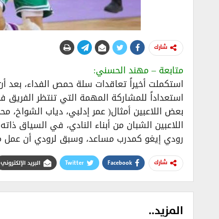
شارك
متابعة – مهند الحسني:
استكملت أخيراً تعاقدات سلة حمص الفداء، بعد أ
استعداداً للمشاركة المهمة التي تنتظر الفريق في
بعض اللاعبين أمثال( عمر إدلبي، دياب الشواخ، م
اللاعبين الشبان من أبناء النادي، في السياق ذاته
رودي إيغو كمدرب مساعد، وسبق لرودي أن عمل مدر
Facebook
Twitter
البريد الإلكتروني
شارك
المزيد..