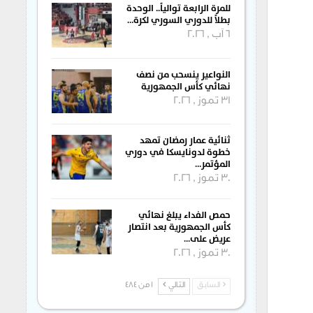
للمرة الرابعة توالياً.. الوحدة
بطلاً للدوري السوري لكرة…
6 آب , 2026
النواعير ينسحب من نصف
نهائي كأس الجمهورية
31 تموز , 2026
ثنائية عمار رمضان تمهد
خطوة لدونايسكا في دوري
المؤتمر…
30 تموز , 2026
حمص الفداء يبلغ نهائي
كأس الجمهورية بعد انتصار
عريض على…
30 تموز , 2026
السابق
التالي
1 من 484