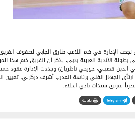
ن نجحت الإدارة في ضم اللاعب طارق الجابي لصفوف الفريق،
 بطولة الأندية العربية بدبي، يذكر أن الفريق ضم هذا ال
حي الدين قصبلي، جورجي ناظريان) وجددت الإدارة عقود جمي
 ارتأى الجهاز الفني برئاسة المدرب أشرف دركزلي، تعيين ال
باً لفريق سيدات نادي الجلاء.
Telegram
طباعة