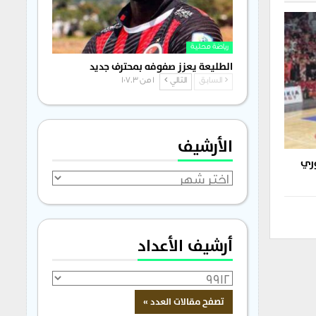
رياضة محلية
الطليعة يعزز صفوفه بمحترف جديد
السابق
التالي
1 من 1٬703
الأرشيف
وري
الأرشيف
أرشيف الأعداد