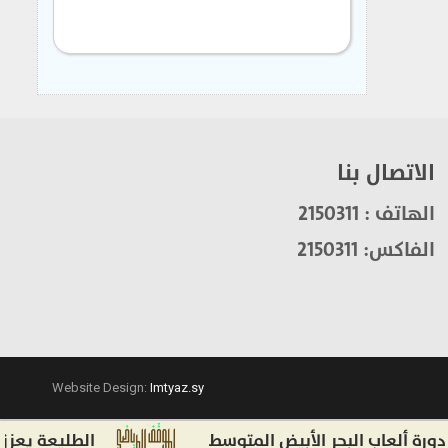
الاتصال بنا
الهاتف : 2150311
الفاكس: 2150311
Website Design:
Imtyaz.sy
اب البحر الأبيض المتوسط
الطليعة يعزز صفوفه