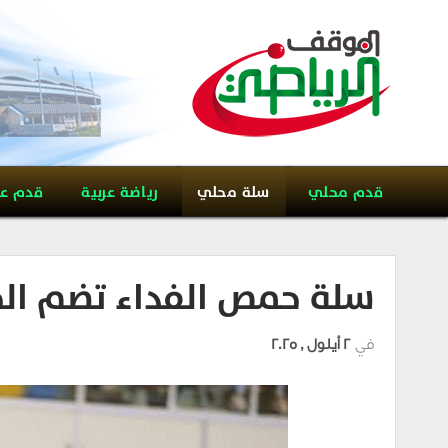
قدم محلي
سلة محلي
رياضة عربية
قدم ع
سلة حمص الفداء تضم الج
في
2 أيلول , 2025