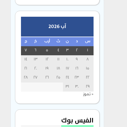
آب 2026
س
د
ن
ث
أرب
خ
ج
7
6
5
4
3
2
1
14
13
12
11
10
9
8
21
20
19
18
17
16
15
28
27
26
25
24
23
22
31
30
29
« تموز
الفيس بوك