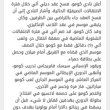
أعلن نادي كومو، فسخ عقد ديلي ألي خلال فترة
الانتقالات الصيفيّة الحالية، وأشار النادي إلى أن
فسخ العقد جاء بالتراضي بين الطرفين، وكان
يتبقى موسم في عقد اللاعب الإنكليزي،
وقد كان كومو، قد ضم ألي في فترة الانتقالات
الشتوية الماضية في صفقة انتقال حر، ولعب
ألي (9) دقائق فقط مع كومو خلال النصف
موسم الذي قضاه مع الفريق أمام ميلان وحصل
على بطاقة حمراء.
ويقود الإسباني سيسك فابريجاس تدريب كومو،
وأنهى الدوري الإيطالي الموسم الماضي في
المركز العاشر، وفي الموسم الجاري لعب كومو
مباراتين، فاز مرة وخسر في الأخرى،
وانتصر كومو على خصمه لاتسيو في افتتاح
بطولة الدوري بهدفين مُقابل لا شيء، قبل أن
يسقط في ريناتو دالارا أمام بولونيا بهدف دون