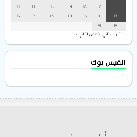
22
21
20
19
18
17
16
29
28
27
26
25
24
23
31
30
« تشرين ثاني
كانون الثاني »
الفيس بوك