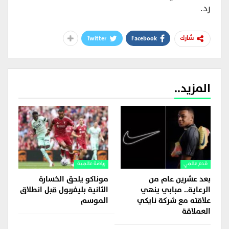
رد.
Twitter
Facebook
شارك
المزيد..
قدم عالمي
رياضة عالمية
بعد عشرين عام من
موناكو يلحق الخسارة
الرعاية.. مبابي ينهي
الثانية بليفربول قبل انطلاق
علاقته مع شركة نايكي
الموسم
العملاقة