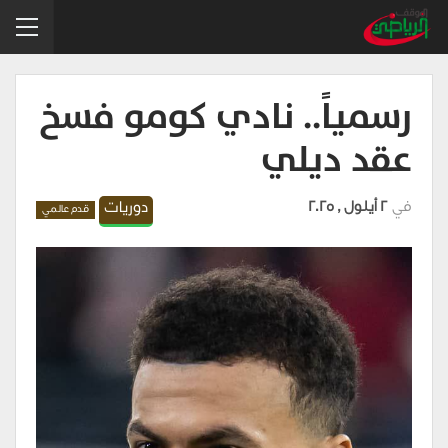
رسمياً.. نادي كومو فسخ
عقد ديلي
في
2 أيلول , 2025
دوريات
قدم عالمي