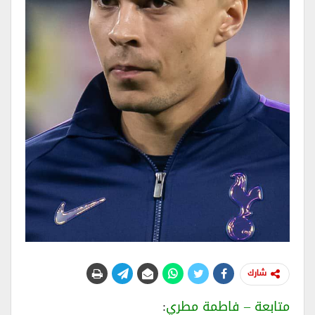
شارك
متابعة – فاطمة مطري
: