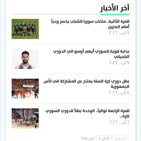
آخر الأخبار
للمرة الثانية.. منتخب سوريا للشباب يخسر ودياً
أمام البحرين
9 آب , 2026
بداية قوية للسوري أيهم أوسو في الدوري
البلجيكي
9 آب , 2026
بطل دوري كرة السلة يعتذر عن المشاركة في كأس
الجمهورية
8 آب , 2026
للمرة الرابعة توالياً.. الوحدة بطلاً للدوري السوري
لكرة…
6 آب , 2026
السابق
التالي
1 من 485