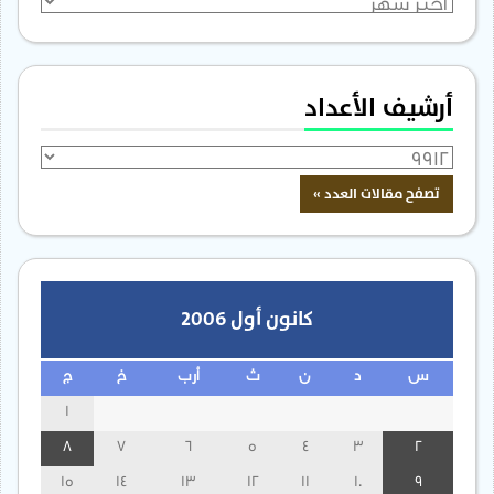
الأرشيف
أرشيف الأعداد
كانون أول 2006
س
د
ن
ث
أرب
خ
ج
1
8
7
6
5
4
3
2
15
14
13
12
11
10
9