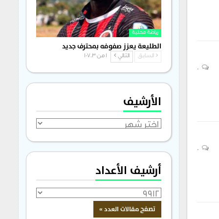
رياضة محلية
الطليعة يعزز صفوفه بمحترف جديد
السابق
التالي
1 من 1٬703
0
الأرشيف
الأرشيف
0
أرشيف الأعداد