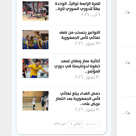
للمرة الرابعة توالياً.. الوحدة
بطلاً للدوري السوري لكرة…
0
6 آب , 2026
النواعير ينسحب من نصف
نهائي كأس الجمهورية
31 تموز , 2026
ثنائية عمار رمضان تمهد
0
خطوة لدونايسكا في دوري
المؤتمر…
30 تموز , 2026
حمص الفداء يبلغ نهائي
كأس الجمهورية بعد انتصار
عريض على…
30 تموز , 2026
0
السابق
التالي
1 من 484