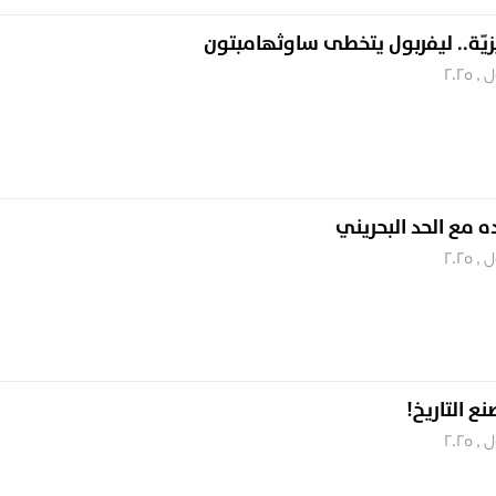
يزيّة.. ليفربول يتخطى ساوثهامبتون
 مع الحد البحريني
نع التاريخ!