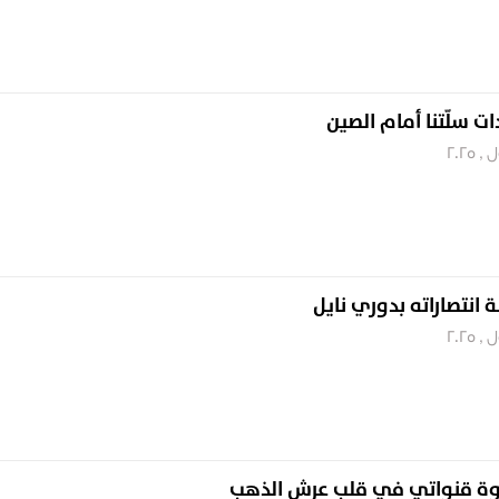
ت سلّتنا أمام الصين
 انتصاراته بدوري نايل
وة قنواتي في قلب عرش الذهب