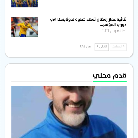
ثنائية عمار رمضان تمهد خطوة لدونايسكا في
دوري المؤتمر…
30 تموز , 2026
السابق
التالي
1 من 484
قدم محلي