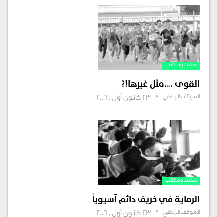
صالات ومكاتب‏‏
القوى ….مثل غيرها!?
الموقف الرياضي
23 كانون أول , 2006
صالات ومكاتب‏‏
الرماية في خريف دائم آسيوياً
الموقف الرياضي
23 كانون أول , 2006