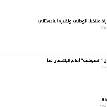
اراة منتخبنا الوطني ونظيره الباكستاني
ل “المتوقعة” أمام الباكستان غداً
بلة…