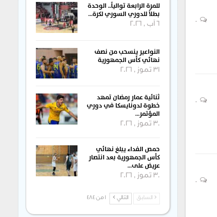
للمرة الرابعة توالياً.. الوحدة
بطلاً للدوري السوري لكرة…
0
6 آب , 2026
النواعير ينسحب من نصف
نهائي كأس الجمهورية
31 تموز , 2026
ثنائية عمار رمضان تمهد
0
خطوة لدونايسكا في دوري
المؤتمر…
30 تموز , 2026
حمص الفداء يبلغ نهائي
كأس الجمهورية بعد انتصار
عريض على…
30 تموز , 2026
0
السابق
التالي
1 من 484