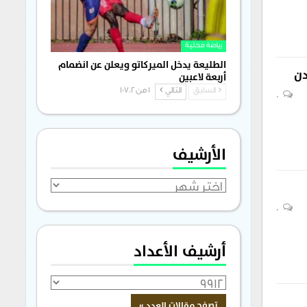
رياضة محلية
الطليعة يدخل الميركاتو ويعلن عن انضمام
دن
أربعة لاعبين
السابق
التالي
1 من 1٬702
0
الأرشيف
الأرشيف
0
أرشيف الأعداد