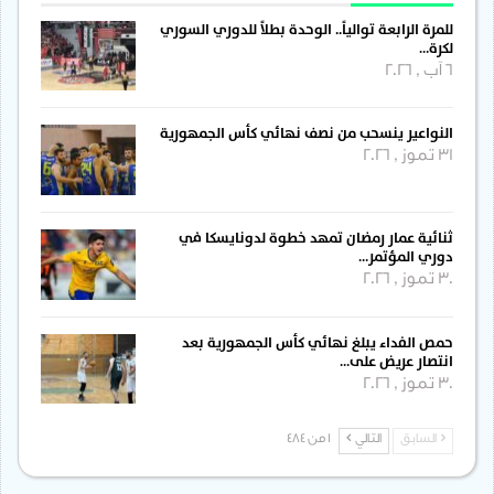
للمرة الرابعة توالياً.. الوحدة بطلاً للدوري السوري
لكرة…
6 آب , 2026
النواعير ينسحب من نصف نهائي كأس الجمهورية
31 تموز , 2026
ثنائية عمار رمضان تمهد خطوة لدونايسكا في
دوري المؤتمر…
30 تموز , 2026
حمص الفداء يبلغ نهائي كأس الجمهورية بعد
انتصار عريض على…
30 تموز , 2026
السابق
التالي
1 من 484