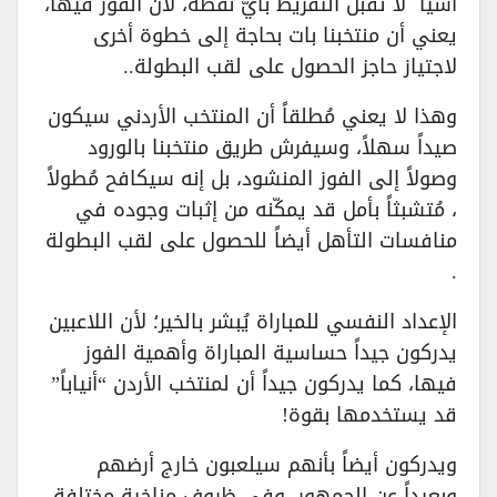
آسيا لا تقبل التفريط بأيّ نقطة، لأن الفوز فيها،
يعني أن منتخبنا بات بحاجة إلى خطوة أخرى
لاجتياز حاجز الحصول على لقب البطولة..
وهذا لا يعني مُطلقاً أن المنتخب الأردني سيكون
صيداً سهلاً، وسيفرش طريق منتخبنا بالورود
وصولاً إلى الفوز المنشود، بل إنه سيكافح مُطولاً
، مُتشبثاً بأمل قد يمكّنه من إثبات وجوده في
منافسات التأهل أيضاً للحصول على لقب البطولة
.
الإعداد النفسي للمباراة يُبشر بالخير؛ لأن اللاعبين
يدركون جيداً حساسية المباراة وأهمية الفوز
فيها، كما يدركون جيداً أن لمنتخب الأردن “أنياباً”
قد يستخدمها بقوة!
ويدركون أيضاً بأنهم سيلعبون خارج أرضهم
وبعيداً عن الجمهور، وفي ظروف مناخية مختلفة،