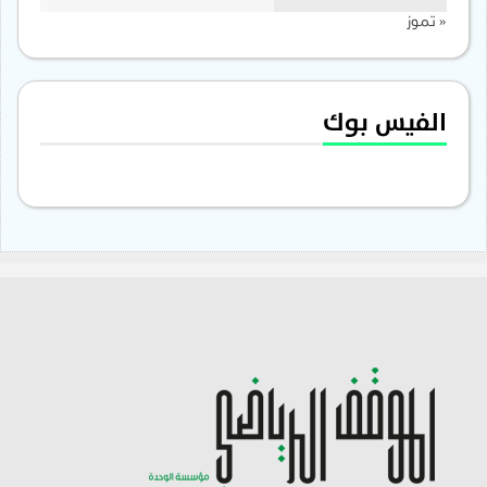
« تموز
الفيس بوك