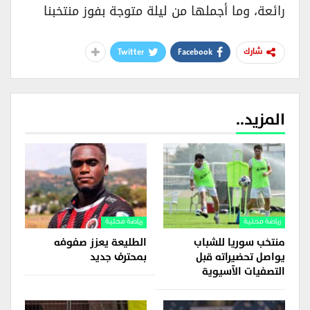
رائعة، وما أجملها من ليلة متوجة بفوز منتخبنا
Twitter
Facebook
شارك
المزيد..
رياضة محلية
رياضة محلية
منتخب سوريا للشباب
الطليعة يعزز صفوفه
يواصل تحضيراته قبل
بمحترف جديد
التصفيات الآسيوية