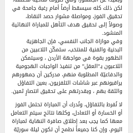
لكن ذلك كله سيسقط أرضاً أمام رغبة جامحة في
تحقيق الفوز، ومواصلة مشوار حصد النقاط،
وصولاً إلى تحقيق هدف التأهل للمباراة النهائية
المنشود.
وفي موازاة الجانب النفسي، فإن الجاهزية
البدنية والفنية للمنتخب، ستمكّن اللاعبين من
الظهور بقوة في مواجهة الأردن ، وسيتمكن
اللاعبون بـ”العقل” من تنفيذ الواجبات الهجومية
والدفاعيّة المطلوبة منهم، مدركين أن جمهورهم
يراقبونهم عبر شاشات التلفزيون، بعين التفاؤل
والثقة بهم ، وبقدرتهم على تحقيق انتصارٍ ثمين.
لا نُفرط بالتفاؤل، ونُدرك أن المباراة تحتمل الفوز
أو الخسارة أو التعادل، وكلها نتائج سيتم التعامل
معها كما يجب بعد إطلاق صافرة النهاية لمباراة
اليوم، وإن كنا جميعاً نطمح أن تكون ليلة سوريّة