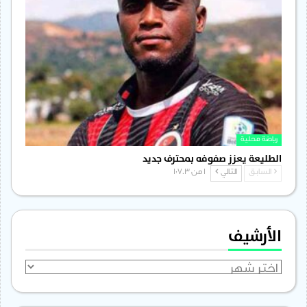
رياضة محلية
الطليعة يعزز صفوفه بمحترف جديد
السابق
التالي
1 من 1٬703
الأرشيف
الأرشيف