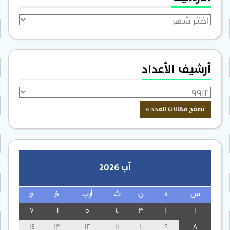
الأرشيف
أرشيف الأعداد
آب 2026
س
د
ن
ث
أرب
خ
ج
7
6
5
4
3
2
1
14
13
12
11
10
9
8