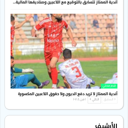
أندية الممتاز تتسابق بالتوقيع مع اللاعبين وصناديقها المالية…
قدم محلي
أندية الممتاز لا تريد دفع الديون ولا حقوق اللاعبين المكسورة
السابق
التالي
1 من 1٬704
الأرشيف