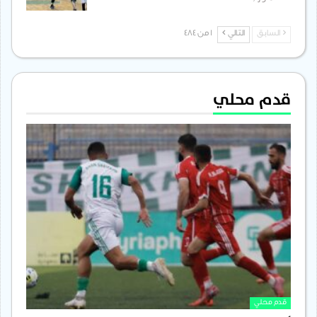
السابق
التالي
1 من 484
قدم محلي
قدم محلي