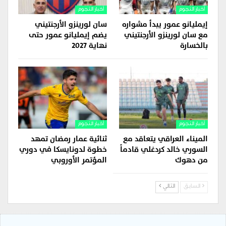
أخبار النجوم
أخبار النجوم
إيمليانو عمور يبدأ مشواره
سان لورينزو الأرجنتيني
مع سان لورينزو الأرجنتيني
يضم إيمليانو عمور حتى
بالخسارة
نهاية 2027
أخبار النجوم
أخبار النجوم
الميناء العراقي يتعاقد مع
ثنائية عمار رمضان تمهد
السوري خالد كردغلي قادماً
خطوة لدونايسكا في دوري
من دهوك
المؤتمر الأوروبي
السابق
التالي