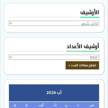
الأرشيف
الأرشيف
أرشيف الأعداد
آب 2026
س
د
ن
ث
أرب
خ
ج