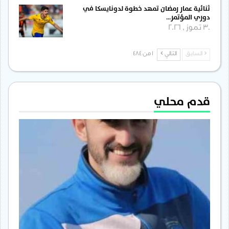
ثنائية عمار رمضان تمهد خطوة لدونايسكا في
دوري المؤتمر…
30 تموز , 2026
السابق
التالي
1 من 484
قدم محلي