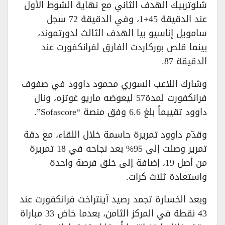
شلوتربيك الهدف الثاني مع نهاية الشوط الأول
عند الدقيقة 45+1، وفي الدقيقة 72 سجل
سامويل إناسيو بيا الهدف الثالث لدورتموند،
بينما قلص بوركاردت الفارق لفرانكفورت عند
الدقيقة 87.
وشارك اللاعب السوري محمود داوود في صفوف
فرانكفورت لمدة57 ليعوضه ماريو غوتزه، ونال
داوود تقييماً بلغ 6.6 وفق منصة “Sofascore”.
وقدّم داوود تمريرة حاسمة خلال اللقاء، مع دقة
تمرير وصلت إلى 95% بعد نجاحه في 18 تمريرة
من أصل 19، إضافة إلى خلق فرصة واحدة
واستعادة ثلاث كرات.
وبعد الخسارة تجمد رصيد آينتراخت فرانكفورت عند
43 نقطة في المركز الثامن، بعدما خاض 33 مباراة