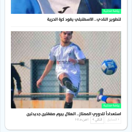
رياضة محلية
لتطوير النادي.. الاسطنبلي يقود كرة الحرية
رياضة محلية
استعداداً للدوري الممتاز.. الهلال يبرم صفقتين جديدتين
السابق
التالي
1 من 1٬705