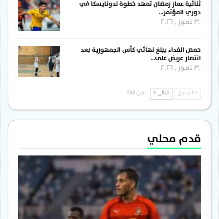
ثنائية عمار رمضان تمهد خطوة لدونايسكا في
دوري المؤتمر…
30 تموز , 2026
حمص الفداء يبلغ نهائي كأس الجمهورية بعد
انتصار عريض على…
30 تموز , 2026
السابق
التالي
1 من 484
قدم محلي