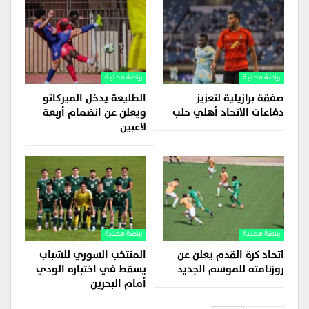
رياضة محلية
رياضة محلية
صفقة برازيلية لتعزيز
الطليعة يدخل الميركاتو
دفاعات الاتحاد أهلي حلب
ويعلن عن انضمام أربعة
لاعبين
رياضة محلية
رياضة محلية
اتحاد كرة القدم يعلن عن
المنتخب السوري للشباب
روزنامته للموسم الجديد
يسقط في اختباره الودي
أمام البحرين