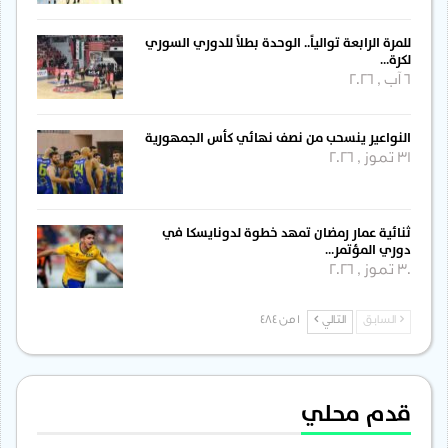
للمرة الرابعة توالياً.. الوحدة بطلاً للدوري السوري
لكرة…
6 آب , 2026
النواعير ينسحب من نصف نهائي كأس الجمهورية
31 تموز , 2026
ثنائية عمار رمضان تمهد خطوة لدونايسكا في
دوري المؤتمر…
30 تموز , 2026
السابق
التالي
1 من 484
قدم محلي