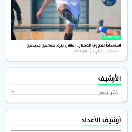
رياضة محلية
استعداداً للدوري الممتاز.. الهلال يبرم صفقتين جديدتين
السابق
التالي
1 من 1٬705
الأرشيف
الأرشيف
أرشيف الأعداد