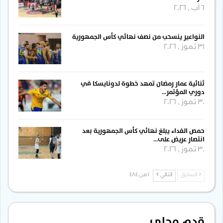
6 آب , 2026
النواعير ينسحب من نصف نهائي كأس الجمهورية
31 تموز , 2026
ثنائية عمار رمضان تمهد خطوة لدونايسكا في
دوري المؤتمر…
30 تموز , 2026
حمص الفداء يبلغ نهائي كأس الجمهورية بعد
انتصار عريض على…
30 تموز , 2026
السابق
التالي
1 من 484
قدم محلي