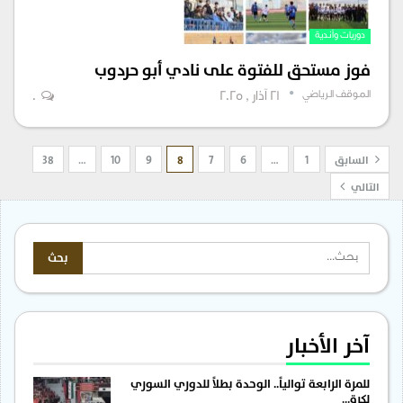
دوريات وأندية
فوز مستحق للفتوة على نادي أبو حردوب
الموقف الرياضي
21 آذار , 2025
0
السابق
1
…
6
7
8
9
10
…
38
التالي
آخر الأخبار
للمرة الرابعة توالياً.. الوحدة بطلاً للدوري السوري
لكرة…