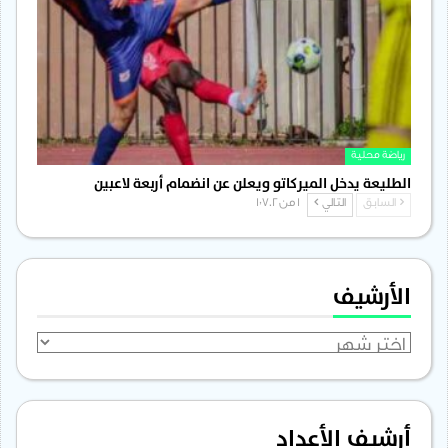
رياضة محلية
الطليعة يدخل الميركاتو ويعلن عن انضمام أربعة لاعبين
السابق
التالي
1 من 1٬702
الأرشيف
الأرشيف
أرشيف الأعداد