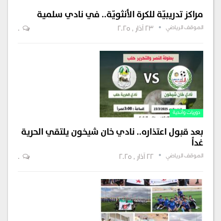
مراكز تدريبيّة للكرة الأنثويّة.. في نادي سلمية
الموقف الرياضي
23 آذار , 2025
0
دوريات وأندية
بعد قبول اعتذاره.. نادي خان شيخون يلتقي الحرية
غداً
الموقف الرياضي
22 آذار , 2025
0