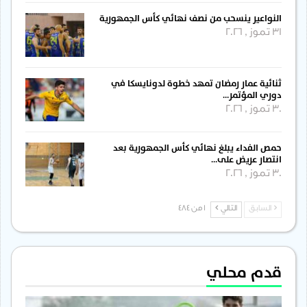
النواعير ينسحب من نصف نهائي كأس الجمهورية
31 تموز , 2026
ثنائية عمار رمضان تمهد خطوة لدونايسكا في
دوري المؤتمر…
30 تموز , 2026
حمص الفداء يبلغ نهائي كأس الجمهورية بعد
انتصار عريض على…
30 تموز , 2026
السابق
التالي
1 من 484
قدم محلي