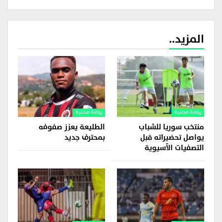
المزيد..
رياضة محلية
رياضة محلية
منتخب سوريا للشباب
الطليعة يعزز صفوفه
يواصل تحضيراته قبل
بمحترف جديد
التصفيات الآسيوية