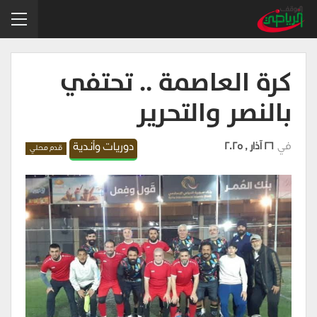
كرة العاصمة .. تحتفي
بالنصر والتحرير
في
26 آذار , 2025
دوريات وأندية
قدم محلي