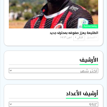
رياضة محلية
الطليعة يعزز صفوفه بمحترف جديد
السابق
التالي
1 من 1٬703
الأرشيف
الأرشيف
أرشيف الأعداد