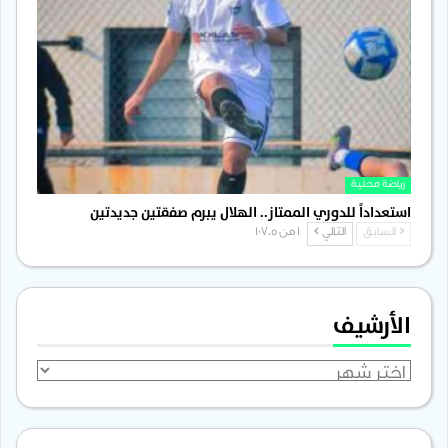
رياضة محلية
استعداداً للدوري الممتاز.. الهلال يبرم صفقتين جديدتين
السابق
التالي
1 من 1٬705
الأرشيف
الأرشيف