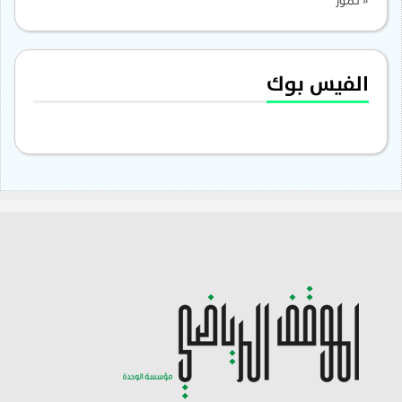
« تموز
الفيس بوك