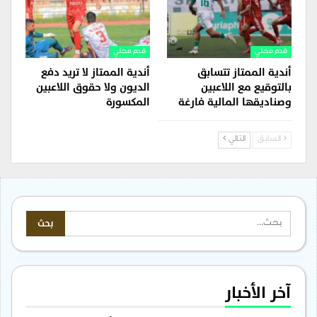
قدم محلي
قدم محلي
أندية الممتاز تتسابق
أندية الممتاز لا تريد دفع
بالتوقيع مع اللاعبين
الديون ولا حقوق اللاعبين
وصناديقها المالية فارغة
المكسورة
السابق
التالي
آخر الأخبار