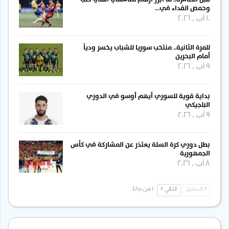
وحمص الفداء في…
10 آب , 2026
للمرة الثانية.. منتخب سوريا للشباب يخسر ودياً
أمام البحرين
9 آب , 2026
بداية قوية للسوري أيهم أوسو في الدوري
البلجيكي
9 آب , 2026
بطل دوري كرة السلة يعتذر عن المشاركة في كأس
الجمهورية
8 آب , 2026
السابق
التالي
1 من 485