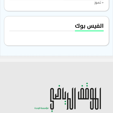
« تموز
الفيس بوك