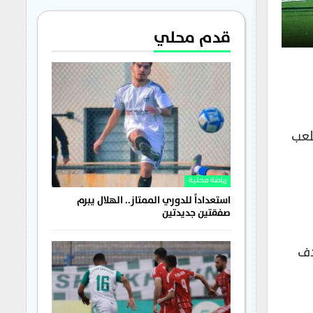
قدم محلي
لعب
رياضة محلية
استعداداً للدوري الممتاز.. الهلال يبرم
صفقتين جديدتين
ف