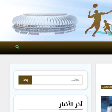
م محلي
آخر الأخبار