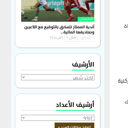
قدم محلي
ة
أندية الممتاز تتسابق بالتوقيع مع اللاعبين
وصناديقها المالية…
السابق
التالي
1 من 1٬705
الأرشيف
الأرشيف
لدقيقة 26 لتتحول إلى ركنية
ك
أرشيف الأعداد