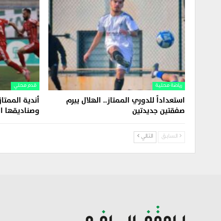
رياضة محلية
قدم محلي
استعداداً للدوري الممتاز.. الهلال يبرم
أندية الممتاز
صفقتين جديدتين
وصناديقها ال
السابق
التالي