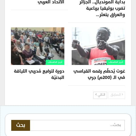
بداية المونديال.. الجزائر
الاتحاد العربي
تضرب بوليفيا برباعية
والعراق يتعثر…
غير مصنف
غير مصنف
غوت يُحطّم رقمه القياسي
دورة لترفيع مُدربي اللياقة
في الـ (200م) جري
البدنيّة
السابق
التالي