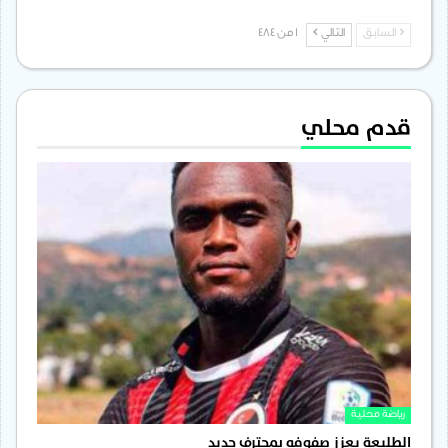
السابق
التالي
1 من 484
قدم محلي
رياضة محلية
الطليعة يعزز صفوفه بمحترف جديد