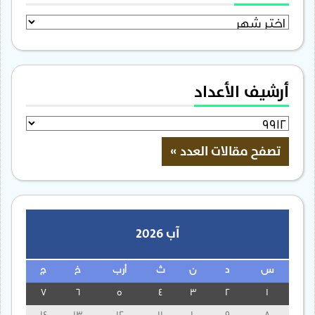
الأرشيف
أرشيف الأعداد
آب 2026
س
د
ن
ث
أرب
خ
ج
7
6
5
4
3
2
1