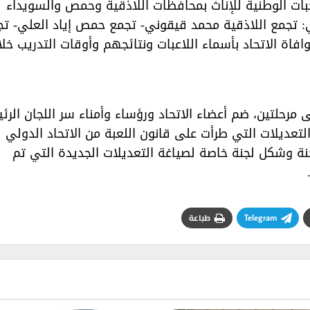
خبات الوطنية للإناث بمحافظات اللاذقية وحمص والسويداء
: تجمع اللاذقية محمد قيقوني- تجمع حمص إياد العلي- ت
اة الاتحاد بأسماء اللاعبات ونتائجهم وأوقات التدريب خلا
على مرحلتين، ضم أعضاء الاتحاد ورؤساء وأمناء سر اللجان الرئ
والتعديلات التي طرأت على قانون اللعبة من الاتحاد الدولي
ة وشكل لجنة خاصة لصياغة التعديلات الجديدة التي تم
Telegram
طباعة