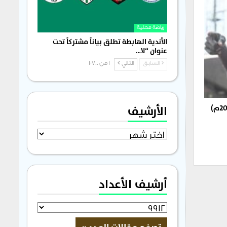
رياضة محلية
الأندية الهابطة تطلق بياناً مشتركاً تحت
عنوان “لا…
السابق
التالي
1 من 1٬700
الأرشيف
غوت يُحطّم رقمه القياسي في الـ (200م)
الأرشيف
أرشيف الأعداد