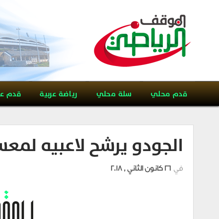
قدم محلي
سلة محلي
رياضة عربية
قدم ع
الجودو يرشح لاعبيه لمعسك
في
26 كانون الثاني , 2018