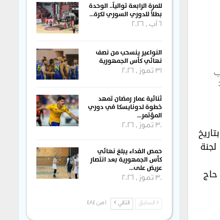
للمرة الرابعة توالياً.. الوحدة
بطلاً للدوري السوري لكرة…
6 آب , 2026
النواعير ينسحب من نصف
نهائي كأس الجمهورية
31 تموز , 2026
ب
ثنائية عمار رمضان تمهد
خطوة لدونايسكا في دوري
المؤتمر…
30 تموز , 2026
تاريخ
عممت لجنة
حمص الفداء يبلغ نهائي
كأس الجمهورية بعد انتصار
عريض على…
حاج
30 تموز , 2026
السابق
التالي
1 من 484