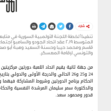
شارك
تنفيذاً لخطة اللجنة الأولمبية السورية في متابعة
المتوسط 2019 عقد اتحاد الجودو والسام
قاسم ومحمد حيبا وحسنة السعيد وهبة أبو صعب 
والتونسي لإقامة المعسكر.
من جهة ثانية يقيم اتحاد اللعبة دورتين مركزيتين لل
الحكام برنامج الدورتين وشروط المشاركة فيهما وي
والدكتورة سمر سليمان المرشدة النفسية والحكام
قدور ومحمود سعد.‏