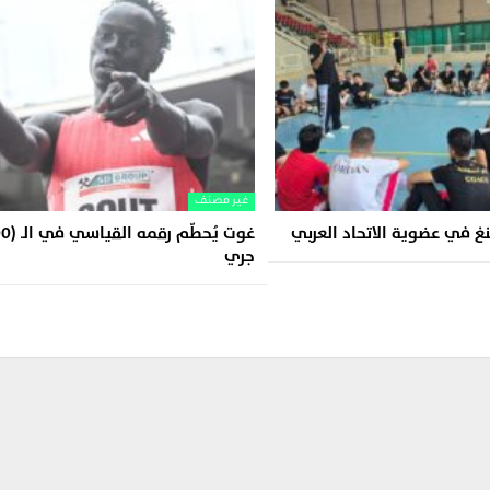
غير مصنف
غ في عضوية الاتحاد العربي
جري