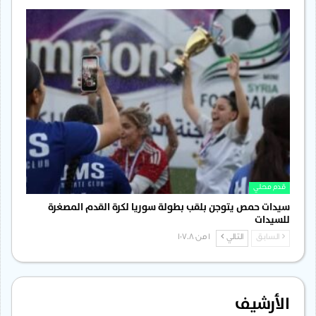
قدم محلي
سيدات حمص يتوجن بلقب بطولة سوريا لكرة القدم المصغرة
للسيدات
السابق
التالي
1 من 1٬708
الأرشيف