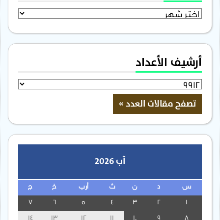
الأرشيف
أرشيف الأعداد
آب 2026
س
د
ن
ث
أرب
خ
ج
7
6
5
4
3
2
1
14
13
12
11
10
9
8