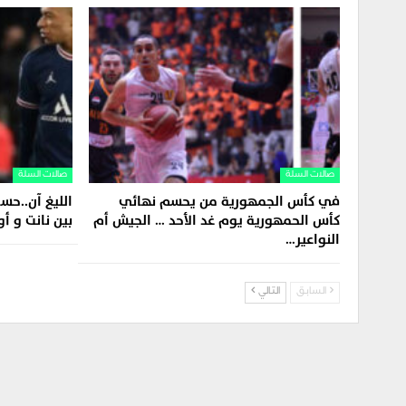
صالات السلة
صالات السلة
في كأس الجمهورية من يحسم نهائي
الليغ آن..حس
كأس الحمهورية يوم غد الأحد … الجيش أم
بين نانت و أ
النواعير…
السابق
التالي