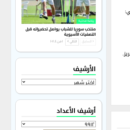
:‏
رياضة محلية
منتخب سوريا للشباب يواصل تحضيراته قبل
التصفيات الآسيوية
السابق
التالي
1 من 1٬704
ز.‏
الأرشيف
الأرشيف
أرشيف الأعداد