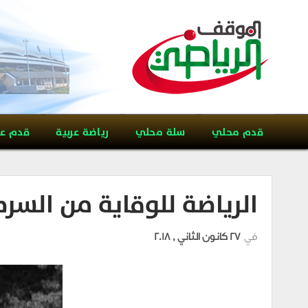
قدم محلي
سلة محلي
رياضة عربية
قدم ع
الرياضة للوقاية من السر
في
27 كانون الثاني , 2018