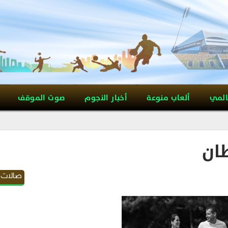
المي
ألعاب منوعة
أخبار النجوم
صوت الموقف
طان
صالات 