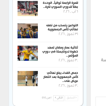
للمرة الرابعة توالياً.. الوحدة
بطلاً للدوري السوري لكرة…
6 آب , 2026
النواعير ينسحب من نصف
نهائي كأس الجمهورية
31 تموز , 2026
ثنائية عمار رمضان تمهد
خطوة لدونايسكا في دوري
المؤتمر…
سة
30 تموز , 2026
حمص الفداء يبلغ نهائي
كأس الجمهورية بعد انتصار
عريض على…
30 تموز , 2026
السابق
التالي
1 من 484