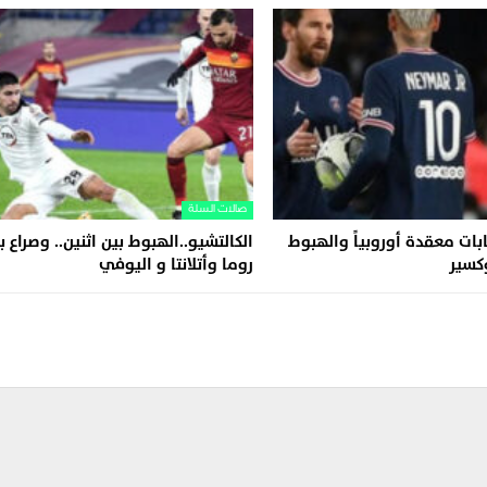
صالات السلة
ابات معقدة أوروبياً والهبوط
الكالتشيو..الهبوط بين اثنين.. وصراع ب
وكسير
روما وأتلانتا و اليوفي