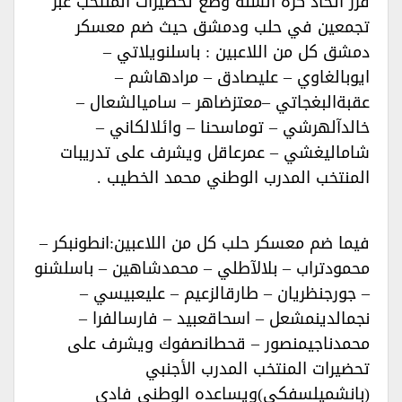
قرر اتحاد كرة السلة وضع تحضيرات المنتخب عبر
تجمعين في حلب ودمشق حيث ضم معسكر
دمشق كل من اللاعبين : باسلنويلاتي –
ايوبالغاوي – عليصادق – مرادهاشم –
عقبةالبغجاتي –معتزضاهر – ساميالشعال –
خالدآلهرشي – توماسحنا – وائلالكاني –
شاماليغشي – عمرعاقل ويشرف على تدريبات
المنتخب المدرب الوطني محمد الخطيب .‏‏‏
فيما ضم معسكر حلب كل من اللاعبين:انطونبكر –
محمودتراب – بلالآطلي – محمدشاهين – باسلشنو
– جورجنظريان – طارقالزعيم – عليعبيسي –
نجمالدينمشعل – اسحاقعبيد – فارسالفرا –
محمدناجيمنصور – قحطانصفوك ويشرف على
تحضيرات المنتخب المدرب الأجنبي
(بانشميلسفكي)ويساعده الوطني فادي