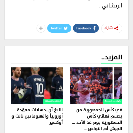
الريشاني .‏‏‏
Twitter
Facebook
شارك
المزيد..
صالات السلة
صالات السلة
في كأس الجمهورية من
الليغ آن..حسابات معقدة
يحسم نهائي كأس
أوروبياً والهبوط بين نانت و
الحمهورية يوم غد الأحد …
أوكسير
الجيش أم النواعير…