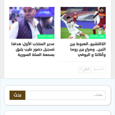
صالات السلة
صالات السلة
الكالتشيو..الهبوط بين
مدير المنتخب الأول: هدفنا
اثنين.. وصراع بين روما
تسجيل حضور طيب يليق
وأتلانتا و اليوفي
بسمعة السلة السورية
السابق
التالي