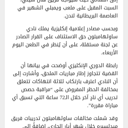
السبت المقبل على ملعب ويمبلي الشهير في
العاصمة البريطانية لندن.
​وبحسب مصادر إعلامية إنكليزية يملك نادي
ساوثهامبتون حق الاستئناف على القرار الصادر
عن لجنة مستقلة، على أن يُنظر في الطعن اليوم
الأربعاء.
​رابطة الدوري الإنكليزي أوضحت في بيانها أن
القضية تتجاوز إطار مباريات الملحق، وأشارت إلى
أن النادي اعترف بارتكاب ثلاثة انتهاكات تتعلق
بمخالفة الحظر المفروض على “مراقبة حصص
تدريب أي نادٍ آخر خلال الـ72 ساعة التي تسبق أي
مباراة مقررة”.
​وقد شملت مخالفات ساوثهامبتون تدريبات فريق
ميدلسبره خلال شهر أيار الجاري، إضافةً إلى