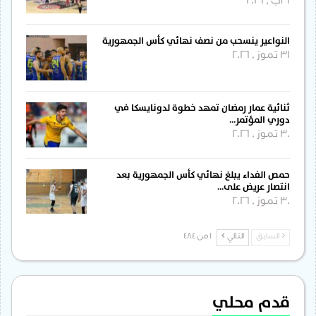
6 آب , 2026
النواعير ينسحب من نصف نهائي كأس الجمهورية
31 تموز , 2026
ثنائية عمار رمضان تمهد خطوة لدونايسكا في
دوري المؤتمر…
30 تموز , 2026
حمص الفداء يبلغ نهائي كأس الجمهورية بعد
انتصار عريض على…
30 تموز , 2026
السابق
التالي
1 من 484
قدم محلي