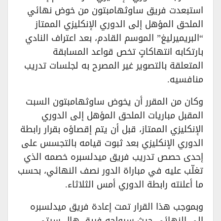
استبعدت فريق ساوثهامبتون من خوض نهائي
الملحق المؤهل إلى الدوري الإنكليزي الممتاز
“البريميرليغ” الموسم القادم، بعد اعتراف النادي
بارتكابه انتهاكاتٍ تخص قواعد المسابقة
المتعلقة بالتصوير غير المصرح به لجلسات تدريب
منافسيه.
​وكان من المقرر أن يخوض ساوثهامبتون السبت
المقبل مباريات الملحق المؤهل إلى الدوري
الإنكليزي الممتاز، قبل أن يتم إقصاؤه بقرار رابطة
الدوري الإنكليزي بعد ثبوت قيامه بالتجسس على
إحدى حصص تدريب فريق ميدلسبره خصمه الذي
تغلّب عليه في مباراة الدور نصف النهائي، بحسب
ما أعلنته رابطة الدوري أمس الثلاثاء.
​وبموجب هذا القرار تمت إعادة فريق ميدلسبره
إلى النهائي حيث سيواجه فريق هال سيتي،