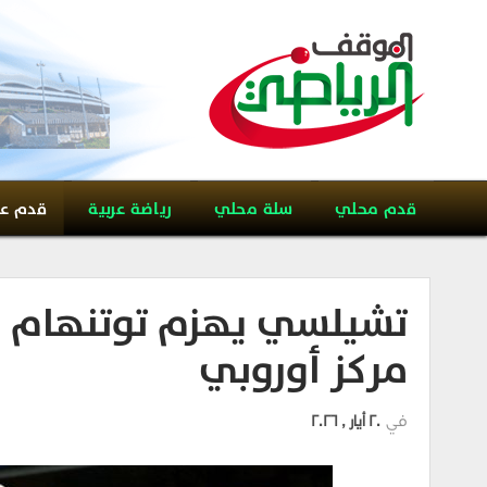
قدم محلي
سلة محلي
رياضة عربية
قدم ع
تشيلسي يهزم توتنهام 
مركز أوروبي
في
20 أيار , 2026