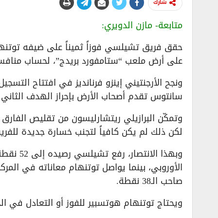
شارك
متابعة- مازن الدويري:
على أرض ملعب “ستامفورد بريدج”، لحساب منافسات الجولة الـ37 من بطولة الدوري
سانتوس تقدم أصحاب الأرض بإحراز الهدف الثاني في
لكن ذلك لم يكن كافياً لتجنب خسارة جديدة للفريق
وبهذا ال
صاحب الـ38 نقطة.
ويحتاج توتنهام هوتسبير للفوز أو التعادل في الجو