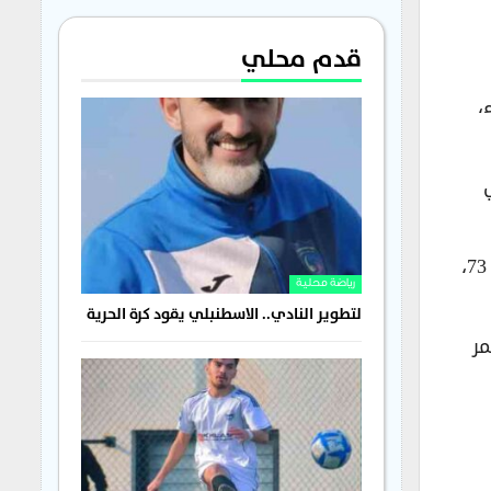
قدم محلي
ثاء،
دري
وتمكّن البرازيلي ريتشارليسون من تقليص الفارق لصالح توتنهام بتسجيله هدف السبيرز الوحيد في الدقيقة 73،
رياضة محلية
لتطوير النادي.. الاسطنبلي يقود كرة الحرية
تمر