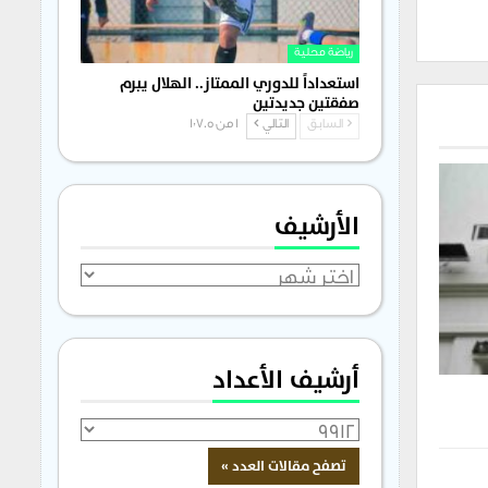
رياضة محلية
استعداداً للدوري الممتاز.. الهلال يبرم
صفقتين جديدتين
السابق
التالي
1 من 1٬705
الأرشيف
الأرشيف
أرشيف الأعداد