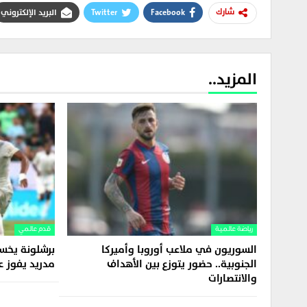
Facebook
Twitter
البريد الإلكتروني
شارك
المزيد..
رياضة عالمية
قدم عالمي
السوريون في ملاعب أوروبا وأميركا
برشلونة يخسر
الجنوبية.. حضور يتوزع بين الأهداف
مدريد يفوز 
والانتصارات