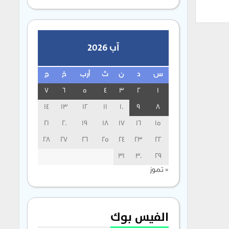
آب 2026
س
د
ن
ث
أرب
خ
ج
7
6
5
4
3
2
1
14
13
12
11
10
9
8
21
20
19
18
17
16
15
28
27
26
25
24
23
22
31
30
29
« تموز
الفيس بوك