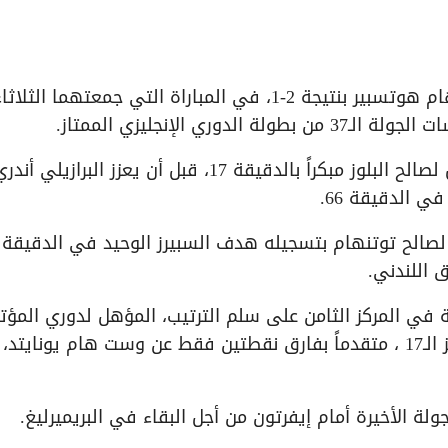
حقق فريق تشيلسي فوزاً ثميناً على ضيفه توتنهام هوتسبير بنتيجة 2-1، في المباراة التي جمعتهما الثلا
 الإنجليزي الممتاز.
ونجح الأرجنتيني إينزو فرنانديز في افتتاح التسجيل لصالح البلوز مبكراً بالدقيقة 17، قبل أن يعزز البرازيلي أن
 الدقيقة 66.
 اللندني.
انتصار، رفع تشيلسي رصيده إلى 52 نقطة في المركز الثامن على سلم الترتيب، المؤهل لدوري المؤ
الأوروبي، بينما يواصل توتنهام معاناته في المركز الـ17 ، متقدماً بفارق نقطتين فقط عن وست هام يونايتد،
لة الأخيرة أمام إيفرتون من أجل البقاء في البريميرليغ.