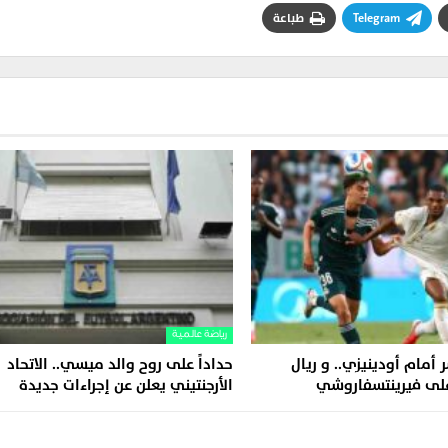
Telegram
طباعة
رياضة عالمية
 أمام أودينيزي.. و ريال
حداداً على روح والد ميسي.. الاتحاد
على فيرينتسفاروشي
الأرجنتيني يعلن عن إجراءات جديدة