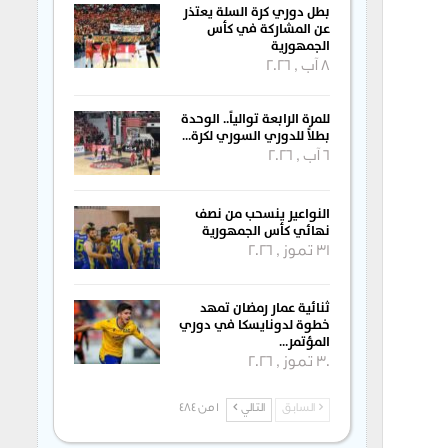
بطل دوري كرة السلة يعتذر
عن المشاركة في كأس
الجمهورية
8 آب , 2026
للمرة الرابعة توالياً.. الوحدة
بطلاً للدوري السوري لكرة…
6 آب , 2026
النواعير ينسحب من نصف
نهائي كأس الجمهورية
31 تموز , 2026
ثنائية عمار رمضان تمهد
خطوة لدونايسكا في دوري
المؤتمر…
30 تموز , 2026
السابق
التالي
1 من 484