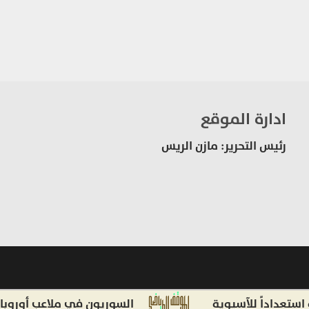
ادارة الموقع
رئيس التحرير: مازن الريس
داً للآسيوية
السوريون في ملاعب أوروبا وأميركا