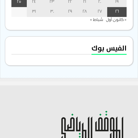
25
24
23
22
21
20
19
31
30
29
28
27
26
« كانون أول
شباط »
الفيس بوك