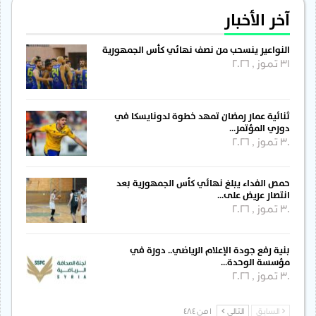
آخر الأخبار
النواعير ينسحب من نصف نهائي كأس الجمهورية
31 تموز , 2026
ثنائية عمار رمضان تمهد خطوة لدونايسكا في
دوري المؤتمر…
30 تموز , 2026
حمص الفداء يبلغ نهائي كأس الجمهورية بعد
انتصار عريض على…
30 تموز , 2026
بنية رفع جودة الإعلام الرياضي.. دورة في
مؤسسة الوحدة…
30 تموز , 2026
السابق
التالي
1 من 484