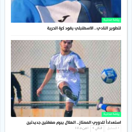
رياضة محلية
لتطوير النادي.. الاسطنبلي يقود كرة الحرية
رياضة محلية
استعداداً للدوري الممتاز.. الهلال يبرم صفقتين جديدتين
السابق
التالي
1 من 1٬705