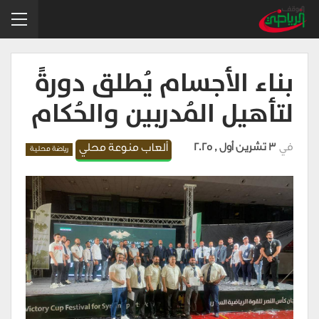
بناء الأجسام يُطلق دورةً
لتأهيل المُدربين والحُكام
في
3 تشرين أول , 2025
ألعاب منوعة محلي
رياضة محلية