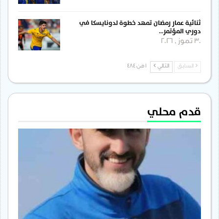
ثنائية عمار رمضان تمهد خطوة لدونايسكا في
دوري المؤتمر…
30 تموز , 2026
السابق
التالي
1 من 484
قدم محلي