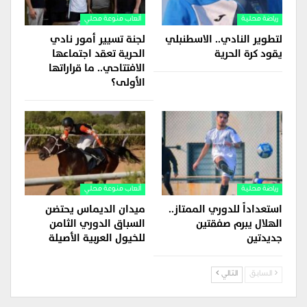
رياضة محلية
ألعاب منوعة محلي
لتطوير النادي.. الاسطنبلي
لجنة تسيير أمور نادي
يقود كرة الحرية
الحرية تعقد اجتماعها
الافتتاحي.. ما قراراتها
الأولى؟
رياضة محلية
ألعاب منوعة محلي
استعداداً للدوري الممتاز..
ميدان الديماس يحتضن
الهلال يبرم صفقتين
السباق الدوري الثامن
جديدتين
للخيول العربية الأصيلة
السابق
التالي