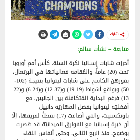
شارك
متابعة – نشأت سالم:
أحرزت شابات إسبانيا لكرة السلة، كأس أمم أوروبا
تحت (20) عاماً، والمُقامة فعالياتها في البرتغال،
بفوزهن الكاسح على شابات ليتوانيا بنتيجة (102-
50) وبواقع أشواط (19-19) و(37-12) و(24-6) و(22-
13) فرغم البداية المُتكافئة بين الجانبين، مع
أفضليّة ليتوانيا بفضل المهاريّة دانييل
باونكسنيت، والتي أضافت (17) نقطةً لفريقها، إلّا
أن خبرة إسبانيا مع الفوارق الميدانيّة قد ظهرت
بوضوح، منذ الربع الثاني، وحتى أنفاس اللقاء