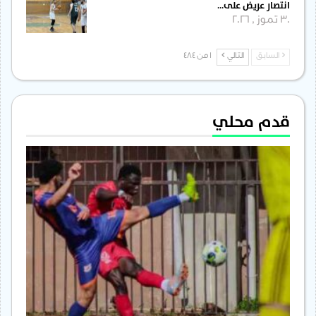
انتصار عريض على…
30 تموز , 2026
السابق
التالي
1 من 484
قدم محلي