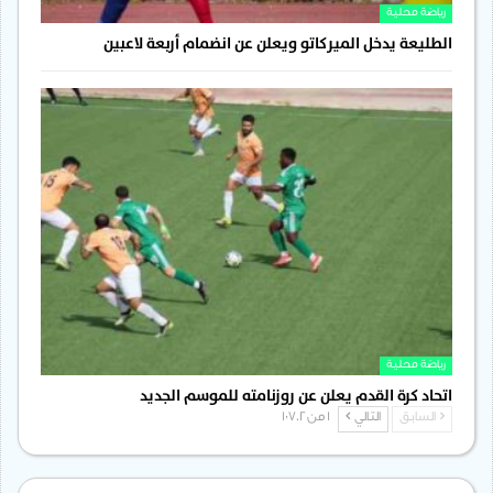
رياضة محلية
الطليعة يدخل الميركاتو ويعلن عن انضمام أربعة لاعبين
رياضة محلية
اتحاد كرة القدم يعلن عن روزنامته للموسم الجديد
السابق
التالي
1 من 1٬702