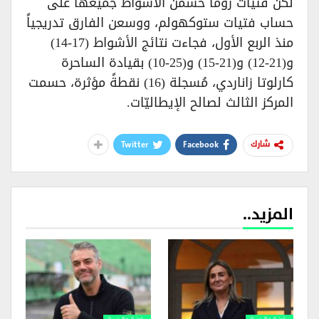
لكن فتيات روما حسمن الأشواط جميعها على
حساب فتيات ستوكهولم، ووسعن الفارق تدريجياً
منذ الربع الأول، فجاءت نتائج الأشواط (17-14)
و(21-12) و(21-15) و(25-10) بقيادة الساحرة
كارلوتا زاناردي، مُسجلة (16) نقطةً مؤثرة، حسمت
المركز الثالث لصالح الإيطاليّات.
Twitter
Facebook
شارك
المزيد..