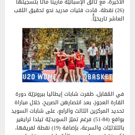
الأخيرة، مع تألق الإسبانيّة مارينا ماتا بتسجيلها
(26) نقطة، قادت فتيات مدريد نحو تحقيق اللقب
العاشر تاريخيّاًً.
في المُقابل، ظفرت شابات إيطاليا ببرونزيّة دورة
القارة العجوز، بعد انتصارهن الصريح، خلال مباراة
تحديد المركزين الثالث والرابع، على شابات السويد
بواقع (84-51) فرغم تميّز السويديّة تيلدا ترايغير
بالثلاثيّات والسرعة، بإضافة (19) نقطة لفريقها،