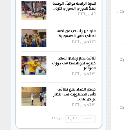
للمرة الرابعة توالياً.. الوحدة
بطلاً للدوري السوري لكرة…
0
6 آب , 2026
النواعير ينسحب من نصف
نهائي كأس الجمهورية
31 تموز , 2026
ثنائية عمار رمضان تمهد
0
خطوة لدونايسكا في دوري
المؤتمر…
30 تموز , 2026
حمص الفداء يبلغ نهائي
كأس الجمهورية بعد انتصار
عريض على…
30 تموز , 2026
0
السابق
التالي
1 من 484