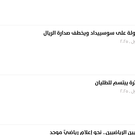
ولة على سوسييداد ويخطف صدارة الريال
ئرة يبتسم للطليان
ن الرياضيين.. نحو إعلامٍ رياضيّ موحد