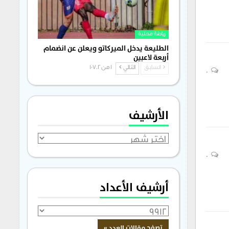
رياضة محلية
الطليعة يدخل الميركاتو ويعلن عن انضمام
أربعة لاعبين
السابق
التالي
1 من 1٬702
0
الأرشيف
الأرشيف
0
أرشيف الأعداد