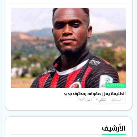
رياضة محلية
الطليعة يعزز صفوفه بمحترف جديد
السابق
التالي
1 من 1٬703
الأرشيف