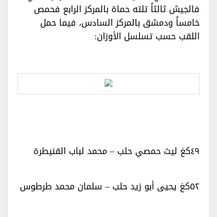
فالجيش ثالثاً تلته حماة بالمركز الرابع فحمص
خامساً ودمشق بالمركز السادس، فيما حمل
اللقب حسب تسلسل الأوزان:‏‏
٤٩كغ ليث حمصي حلب – محمد لباب القنيطرة‏‏
٥٢كغ يحيى أبو زيد حلب – سلمان محمد طرطوس‏‏