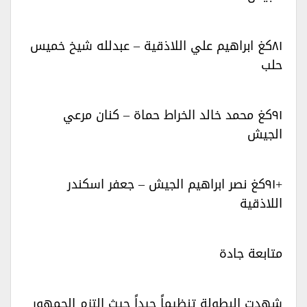
٨١كغ ابراهيم علي اللاذقية – عبدلله شيخ خميس
حلب‏‏
٩١كغ محمد خالد الخراط حماة – كنان مرعي
الجيش‏‏
+٩١كغ نصر ابراهيم الجيش – جعفر اسكندر
اللاذقية‏‏
متابعة جادة‏‏
شهدت البطولة تنظيماً جيداً حيث التزم الجمهور