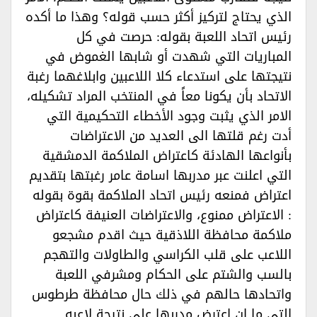
الذي يحتاج لتركيز أكثر حسب قوله؟ وهذا ما أكده
رئيس اتحاد اللعبة بقوله: حرصت في كل
المباريات التي شهدت أو شابها الغموض في
نتيجتها على استدعاء كلا اللاعبين وابلاغهما رغبة
الاتحاد بأن يكونا معاً في المنتخب المراد تشكيله،
الامر الذي يثبت وجود الأخطاء التحكيمية التي
أدت رغم قلتها الى العديد من الاعتراضات
بأنواعها الهادئة كاعتراض الملاكمة الدمشقية
التي اعلنت عبر مدربها اسامة عامر رغبتها بتقديم
اعتراض فمنعه رئيس اتحاد الملاكمة بقوة بقوله
: الاعتراض ممنوع، والاعتراضات العنيفة كاعتراض
ملاكمة محافظة اللاذقية حيث اقدم مشجعو
اللاعب على قلب الكراسي والطاولات والتهجم
بالسب والشتم على الحكام ومشرفي اللعبة
واتحادها حالهم في ذلك حال محافظة طرطوس
التي ما إن اعترض مدربها على نتيجة لاعبه