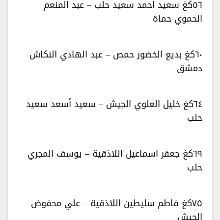
٥٦كغ سعيد احمد سعيد حلب – عبد المنعم
الحموي حماة‏‏
٦٠كغ بديع الخضور حمص – عبد الهادي النكاش
دمشق‏‏
٦٤كغ خليل العلوي الجيش – سعيد أسعد سعيد
حلب‏‏
٦٩كغ جعفر اسماعيل اللاذقية – يوسف المجري
حلب‏‏
٧٥كغ فاطم سليطين اللاذقية – علي محفوض
الجيش‏‏