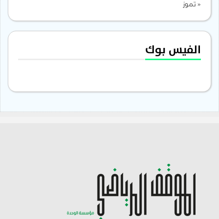
« تموز
الفيس بوك