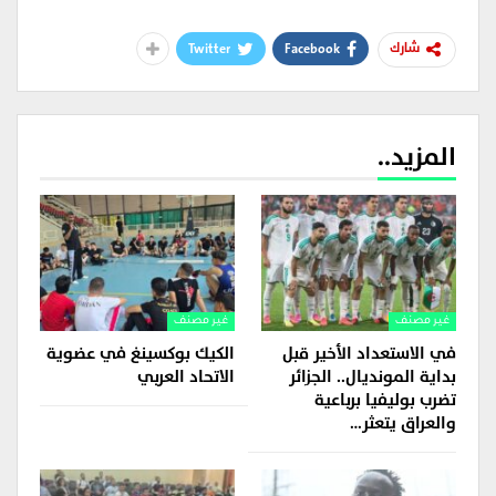
Twitter
Facebook
شارك
المزيد..
غير مصنف
غير مصنف
في الاستعداد الأخير قبل
الكيك بوكسينغ في عضوية
بداية المونديال.. الجزائر
الاتحاد العربي
تضرب بوليفيا برباعية
والعراق يتعثر…