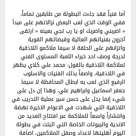
أما فنياً فقد جاءت البطولة من طابقين تماماً،
ففي الوقت الذي لعب البعض نزالاتهم على مبدأ
« اضربني واضربك او يا رب تجي بعينه « ارتقى
آخرون بفنياتهم العالية وقبضاتهم القوية
واتزانهم على الحلقة لا سيما ملاكمو اللاذقية
لدرجة وصف احد خبراء اللعبة المستوى الفني
لملاكمة اللاذقية بالقول: محمد علي كلاي يظهر
في اللاذقية، واصفاً بذلك الفنيات والاسلوب
الرفيع الذي لعب به ابطال المحافظة لا سيما
جعفر اسماعيل وابراهيم علي، وهذا إن دل على
شيء إنما يدل على حسن سير عملية التدريب في
اللاذقية التي شهدت في الاعوام الاخيرة نهضة
وانتشاراً واسعاً للملاكمة عبر افتتاح العديد من
الاندية والبيوتات الخاصة التي اثبتت في بطولة
اليوم أهليتها لاعداد وصقل الملاكمين، اضافة