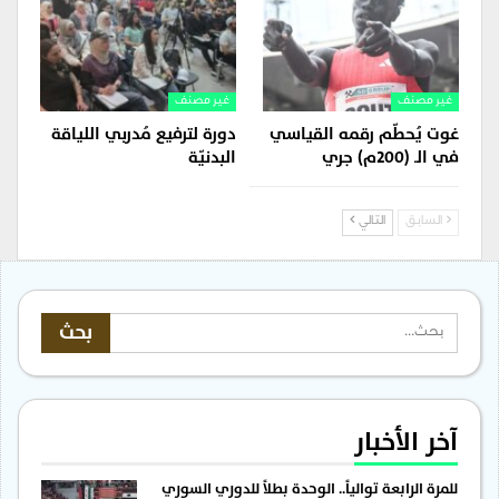
غير مصنف
غير مصنف
غوت يُحطّم رقمه القياسي
دورة لترفيع مُدربي اللياقة
في الـ (200م) جري
البدنيّة
السابق
التالي
آخر الأخبار
للمرة الرابعة توالياً.. الوحدة بطلاً للدوري السوري