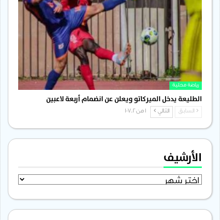
رياضة محلية
الطليعة يدخل الميركاتو ويعلن عن انضمام أربعة لاعبين
السابق
التالي
1 من 1٬702
الأرشيف
الأرشيف