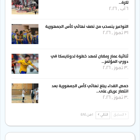
لكرة…
6 آب , 2026
النواعير ينسحب من نصف نهائي كأس الجمهورية
31 تموز , 2026
ثنائية عمار رمضان تمهد خطوة لدونايسكا في
دوري المؤتمر…
30 تموز , 2026
حمص الفداء يبلغ نهائي كأس الجمهورية بعد
انتصار عريض على…
30 تموز , 2026
السابق
التالي
1 من 484