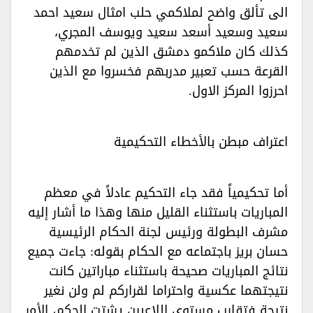
الى تألق واضح لملاكمي حلب امثال سعيد احمد
سعيد وسعيد أسعد سعيد ويوسف المجري،
كذلك كان ملاكمو دمشق الذين لم تخدمهم
القرعة حسب تعبير مدربهم فخسروا مع الذين
احرزوا المركز الاول.‏‏
اعتراف مبطن بالأخطاء التحكيمية‏‏
أما تحكيمياً فقد جاء التحكيم عادلاً في معظم
المباريات باستثناء القليل منها وهذا ما أشار إليه
مشرف البطولة ورئيس لجنة الحكام الرئيسية
حسان بريز باجتماعه مع الحكام بقوله: جاءت جميع
نتائج المباريات صحيحة باستثناء مباراتين كانت
نتيجتهما عكسية واحتراما لقراركم لم ولن نغير
نتيجة فتقارب مستوى اللاعبين يشتت الحكم، الأمر